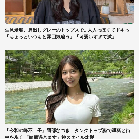
生見愛瑠、肩出しグレーのトップスで...大人っぽくてドキっ
「ちょっといつもと雰囲気違う」「可愛いすぎて滅」
「令和の峰不二子」阿部なつき、タンクトップ姿で颯爽と街
中を歩く 「綺麗過ぎます」神スタイル炸裂