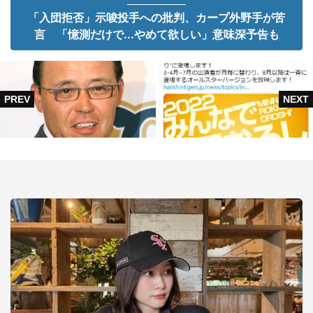
「入団拒否」示唆投手への批判、カープ外野手が苦
言 「憶測だけで...やめて欲しい」意味深予告も