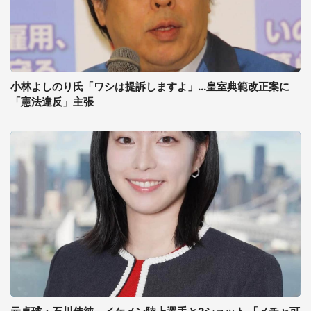
小林よしのり氏「ワシは提訴しますよ」...皇室典範改正案に
「憲法違反」主張