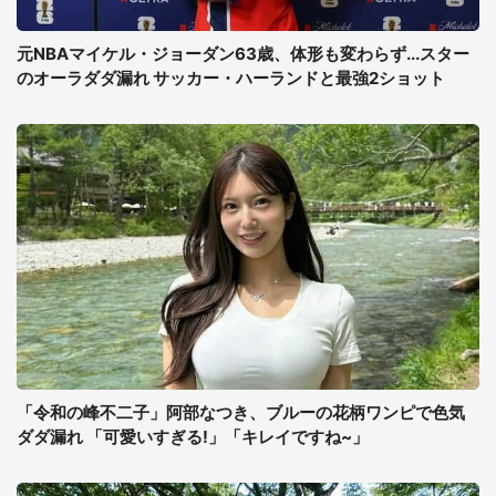
元NBAマイケル・ジョーダン63歳、体形も変わらず...スター
のオーラダダ漏れ サッカー・ハーランドと最強2ショット
「令和の峰不二子」阿部なつき、ブルーの花柄ワンピで色気
ダダ漏れ 「可愛いすぎる!」「キレイですね~」