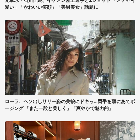
元卓球・石川佳純、イケメン陸上選手と2ショット 「メチャ可
愛い」「かわいい笑顔」「美男美女」話題に
ローラ、ヘソ出しサリー姿の美貌にドキっ...両手を頭にあてポ
ージング 「また一段と美しく」「爽やかで魅力的」