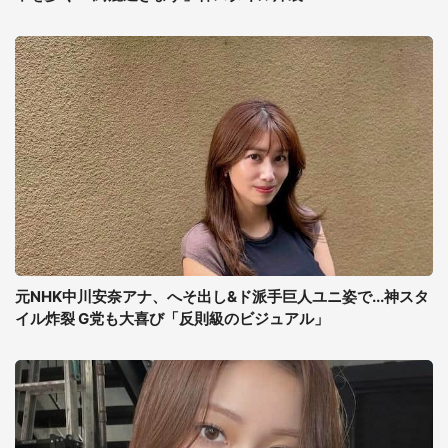
元NHK中川安奈アナ、へそ出し&ド派手巨人ユニ姿で...神スタ
イル炸裂 G党も大喜び「反則級のビジュアル」