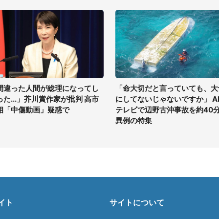
間違った人間が総理になってし
「命大切だと言っていても、大
った...」芥川賞作家が批判 高市
にしてないじゃないですか」 A
相「中傷動画」疑惑で
テレビで辺野古沖事故を約40
異例の特集
イト
サイトについて