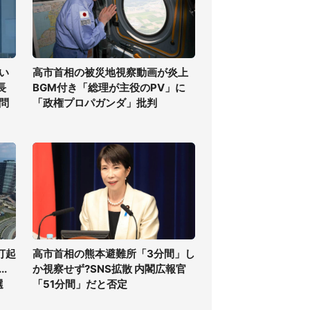
い
高市首相の被災地視察動画が炎上
長
BGM付き「総理が主役のPV」に
問
「政権プロパガンダ」批判
打起
高市首相の熊本避難所「3分間」し
.
か視察せず?SNS拡散 内閣広報官
選
「51分間」だと否定