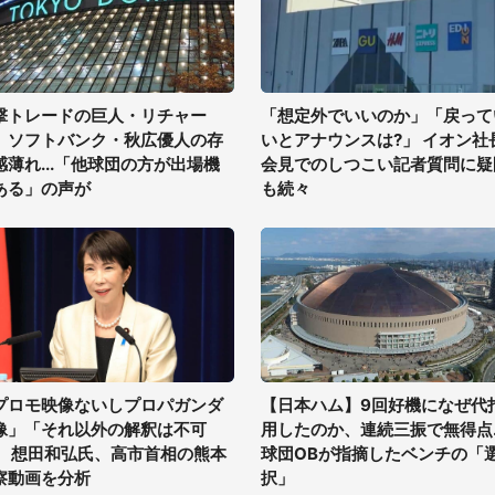
撃トレードの巨人・リチャー
「想定外でいいのか」「戻って
、ソフトバンク・秋広優人の存
いとアナウンスは?」 イオン社
感薄れ...「他球団の方が出場機
会見でのしつこい記者質問に疑
ある」の声が
も続々
プロモ映像ないしプロパガンダ
【日本ハム】9回好機になぜ代
像」「それ以外の解釈は不可
用したのか、連続三振で無得点..
」 想田和弘氏、高市首相の熊本
球団OBが指摘したベンチの「
察動画を分析
択」