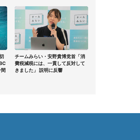
切
チームみらい・安野貴博党首「消
BC
費税減税には、一貫して反対して
分間
きました」 説明に反響