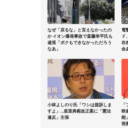
なぜ「戻るな」と言えなかったの
電
か イオン爆発事故で斎藤幸平氏も
ド
逡巡「ボクもできなかっただろう
在
なあ」
会
小林よしのり氏「ワシは提訴しま
「
すよ」...皇室典範改正案に「憲法
映
違反」主張
能
視