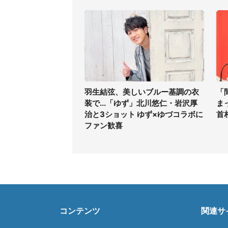
羽生結弦、美しいブルー基調の衣
「
装で...「ゆず」北川悠仁・岩沢厚
ま
治と3ショット ゆず×ゆづコラボに
首
ファン歓喜
コンテンツ
関連サ