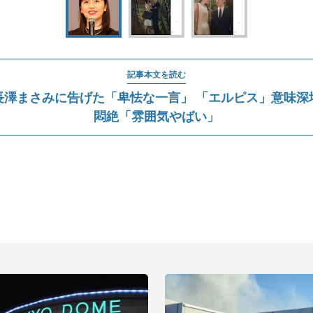
記事本文を読む
長澤まさみに告げた「卑怯な一言」 「エルピス」意味深
悶絶「雰囲気やばい」