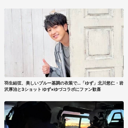
羽生結弦、美しいブルー基調の衣装で...「ゆず」北川悠仁・岩
沢厚治と3ショット ゆず×ゆづコラボにファン歓喜