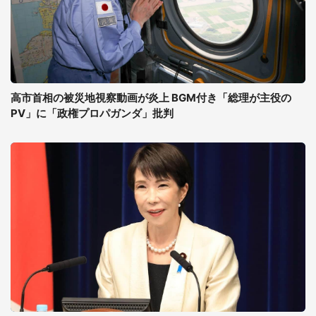
高市首相の被災地視察動画が炎上 BGM付き「総理が主役の
PV」に「政権プロパガンダ」批判