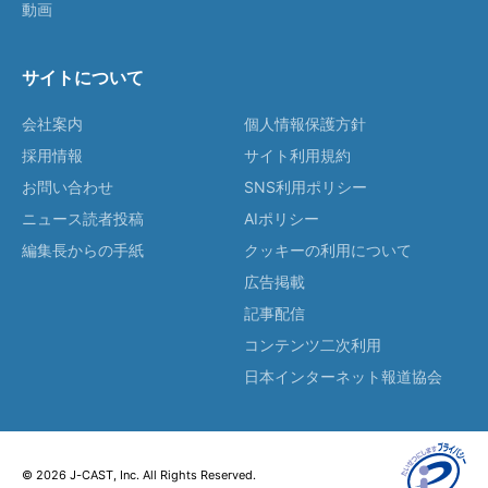
動画
サイトについて
会社案内
個人情報保護方針
採用情報
サイト利用規約
お問い合わせ
SNS利用ポリシー
ニュース読者投稿
AIポリシー
編集長からの手紙
クッキーの利用について
広告掲載
記事配信
コンテンツ二次利用
日本インターネット報道協会
© 2026 J-CAST, Inc. All Rights Reserved.