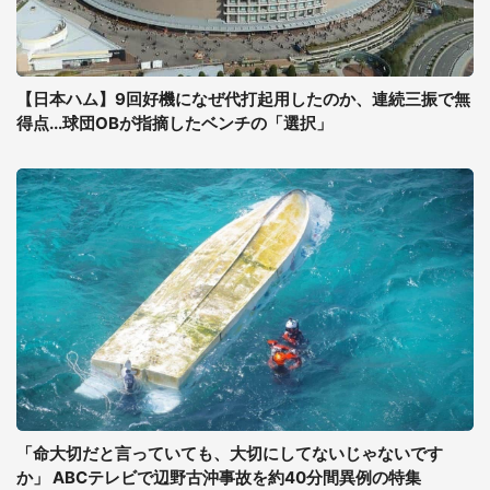
【日本ハム】9回好機になぜ代打起用したのか、連続三振で無
得点...球団OBが指摘したベンチの「選択」
「命大切だと言っていても、大切にしてないじゃないです
か」 ABCテレビで辺野古沖事故を約40分間異例の特集