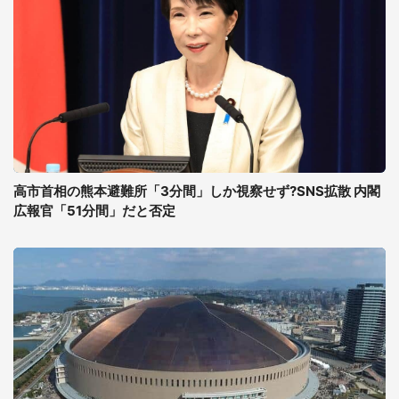
高市首相の熊本避難所「3分間」しか視察せず?SNS拡散 内閣
広報官「51分間」だと否定