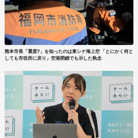
熊本市長「震度7」を知ったのは東シナ海上空 「とにかく何と
しても市役所に戻り」空港閉鎖でも示した執念