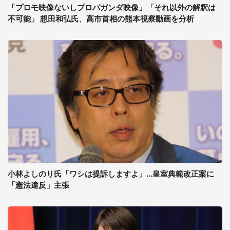
「プロモ映像ないしプロパガンダ映像」「それ以外の解釈は
不可能」 想田和弘氏、高市首相の熊本視察動画を分析
小林よしのり氏「ワシは提訴しますよ」...皇室典範改正案に
「憲法違反」主張