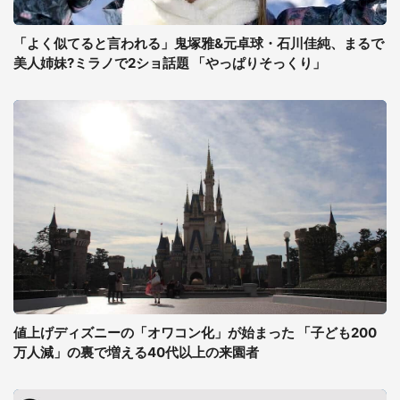
「よく似てると言われる」鬼塚雅&元卓球・石川佳純、まるで
美人姉妹?ミラノで2ショ話題 「やっぱりそっくり」
値上げディズニーの「オワコン化」が始まった 「子ども200
万人減」の裏で増える40代以上の来園者