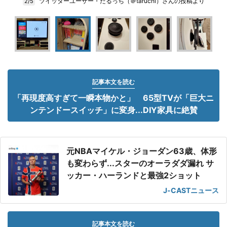
ツイッターユーザー・たるっち（＠taruchi）さんの投稿より
2/5
記事本文を読む
「再現度高すぎて一瞬本物かと」 65型TVが「巨大ニ
ンテンドースイッチ」に変身...DIY家具に絶賛
元NBAマイケル・ジョーダン63歳、体形
も変わらず...スターのオーラダダ漏れ サ
ッカー・ハーランドと最強2ショット
J-CASTニュース
記事本文を読む