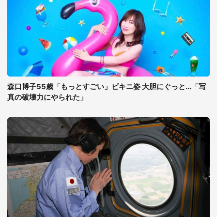
森口博子55歳「もっとすごい」ビキニ姿 大胆にぐっと...「写
真の破壊力にやられた」