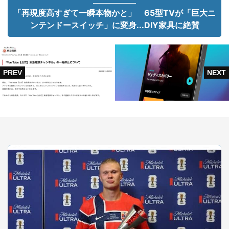
「再現度高すぎて一瞬本物かと」 65型TVが「巨大ニ
ンテンドースイッチ」に変身...DIY家具に絶賛