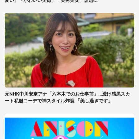
愛い」「かわいい笑顔」「美男美女」話題に
元NHK中川安奈アナ「六本木でのお仕事前」...透け感黒スカ
ート私服コーデで神スタイル炸裂 「美し過ぎです」