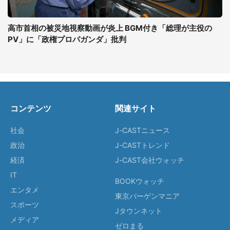
高市首相の被災地視察動画が炎上 BGM付き「総理が主役の
PV」に「政権プロパガンダ」批判
コンテンツ
関連サイト
社会
J-CASTニュース
政治
J-CASTトレンド
経済
J-CAST会社ウォッチ
IT
BOOKウォッチ
エンタメ
東京バーゲンマニア
スポーツ
Jタウンネット
メディア
ゼロまる