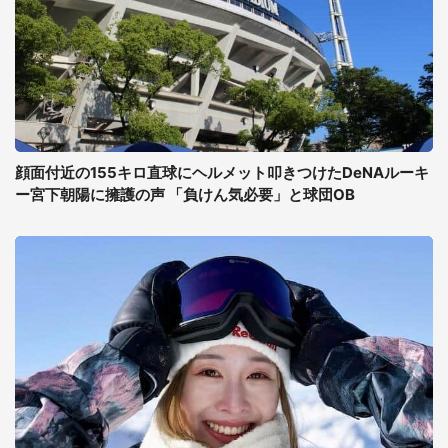
顔面付近の155キロ直球にヘルメット叩きつけたDeNAルーキ
ー宮下朝陽に擁護の声 「負けん気必要」と球団OB