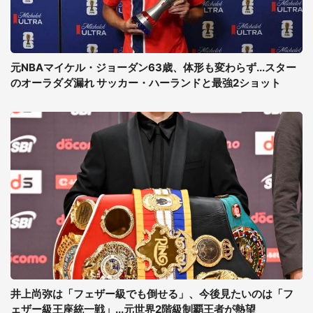
元NBAマイケル・ジョーダン63歳、体形も変わらず...スター
のオーラダダ漏れ サッカー・ハーランドと最強2ショット
井上尚弥は「フェザー級でも倒せる」、今後見たいのは「フ
ェザー級王座統一戦」...元世界2階級制覇王者が熱望