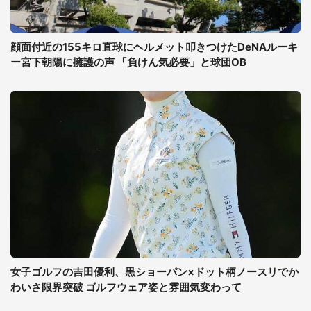
顔面付近の155キロ直球にヘルメット叩きつけたDeNAルーキ
ー宮下朝陽に擁護の声 「負けん気必要」と球団OB
女子ゴルフの吉田優利、黒ショーパン×ドット柄ノースリでか
わいさ限界突破 ゴルフウェア姿と雰囲気変わって