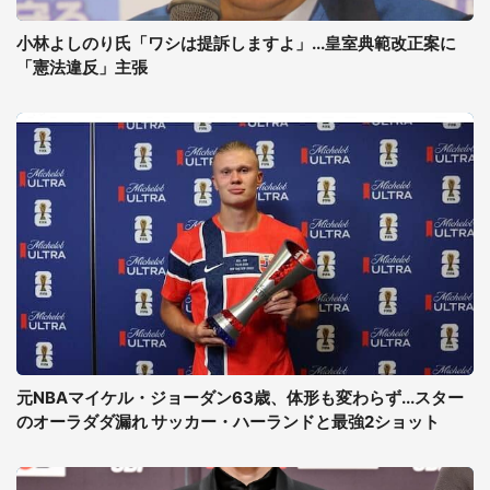
小林よしのり氏「ワシは提訴しますよ」...皇室典範改正案に
「憲法違反」主張
元NBAマイケル・ジョーダン63歳、体形も変わらず...スター
のオーラダダ漏れ サッカー・ハーランドと最強2ショット