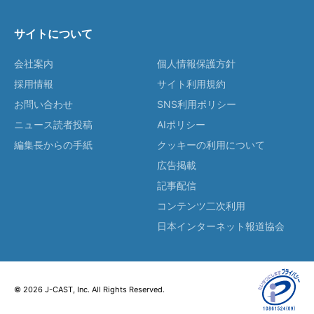
サイトについて
会社案内
個人情報保護方針
採用情報
サイト利用規約
お問い合わせ
SNS利用ポリシー
ニュース読者投稿
AIポリシー
編集長からの手紙
クッキーの利用について
広告掲載
記事配信
コンテンツ二次利用
日本インターネット報道協会
© 2026 J-CAST, Inc. All Rights Reserved.