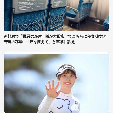
新幹線で「最悪の座席」隣が大股広げてこちらに侵食 疲労と
苦痛の移動...「席を変えて」と車掌に訴え