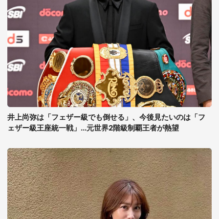
井上尚弥は「フェザー級でも倒せる」、今後見たいのは「フ
ェザー級王座統一戦」...元世界2階級制覇王者が熱望