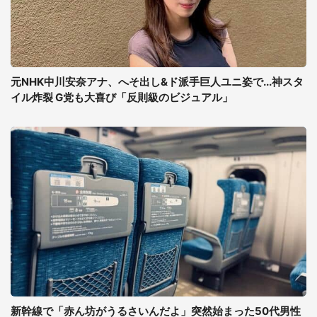
元NHK中川安奈アナ、へそ出し&ド派手巨人ユニ姿で...神スタ
イル炸裂 G党も大喜び「反則級のビジュアル」
新幹線で「赤ん坊がうるさいんだよ」突然始まった50代男性