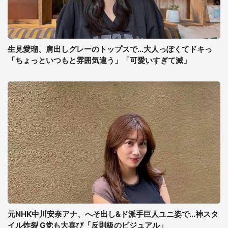
生見愛瑠、肩出しグレーのトップスで...大人っぽくてドキっ
「ちょっといつもと雰囲気違う」「可愛いすぎて滅」
元NHK中川安奈アナ、へそ出し&ド派手巨人ユニ姿で...神スタ
イル炸裂 G党も大喜び「反則級のビジュアル」