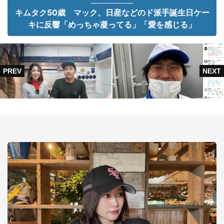
キムタク50歳 マック、日産などのド派手誕生日ケー
キに反響「めっちゃ凝ってる」「愛を感じる」