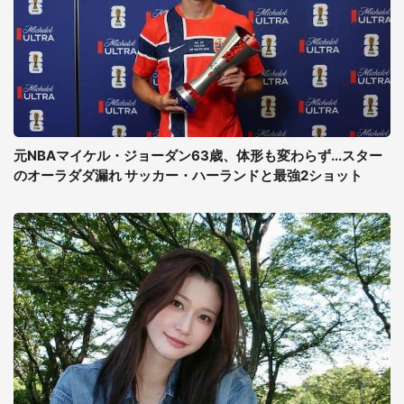
元NBAマイケル・ジョーダン63歳、体形も変わらず...スター
のオーラダダ漏れ サッカー・ハーランドと最強2ショット