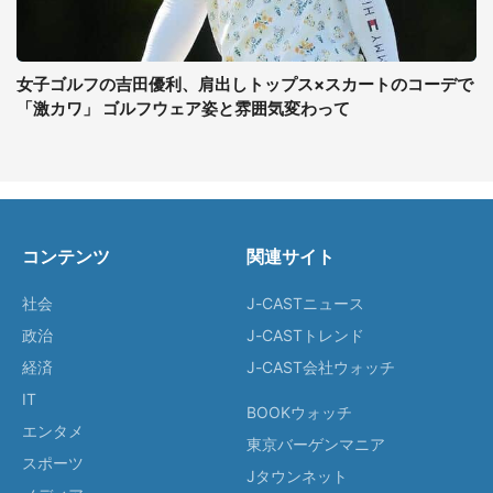
女子ゴルフの吉田優利、肩出しトップス×スカートのコーデで
「激カワ」 ゴルフウェア姿と雰囲気変わって
コンテンツ
関連サイト
社会
J-CASTニュース
政治
J-CASTトレンド
経済
J-CAST会社ウォッチ
IT
BOOKウォッチ
エンタメ
東京バーゲンマニア
スポーツ
Jタウンネット