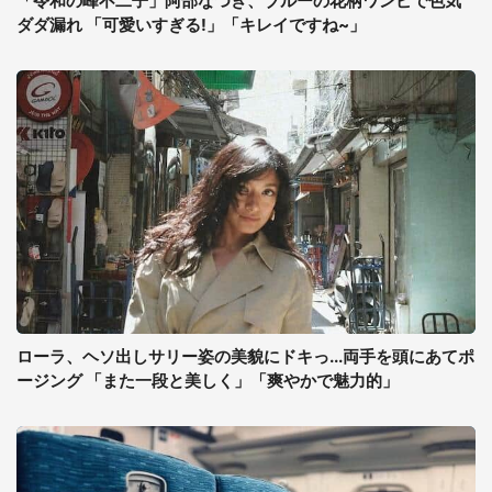
「令和の峰不二子」阿部なつき、ブルーの花柄ワンピで色気
ダダ漏れ 「可愛いすぎる!」「キレイですね~」
ローラ、ヘソ出しサリー姿の美貌にドキっ...両手を頭にあてポ
ージング 「また一段と美しく」「爽やかで魅力的」