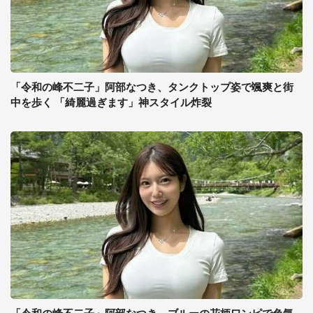
「令和の峰不二子」阿部なつき、タンクトップ姿で颯爽と街
中を歩く 「綺麗過ぎます」神スタイル炸裂