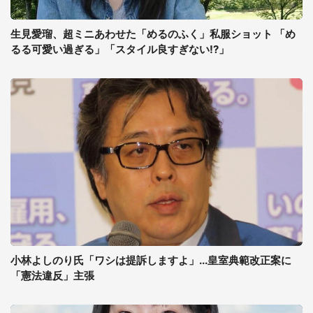
生見愛瑠、超ミニあわせた「めるのふく」私服ショット 「め
るる可愛い過ぎる」「スタイル良すぎない!?」
小林よしのり氏「ワシは提訴しますよ」...皇室典範改正案に
「憲法違反」主張