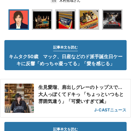
木村拓哉さん
1/5
記事本文を読む
キムタク50歳 マック、日産などのド派手誕生日ケー
キに反響「めっちゃ凝ってる」「愛を感じる」
生見愛瑠、肩出しグレーのトップスで...
大人っぽくてドキっ 「ちょっといつもと
雰囲気違う」「可愛いすぎて滅」
J-CASTニュース
記事本文を読む