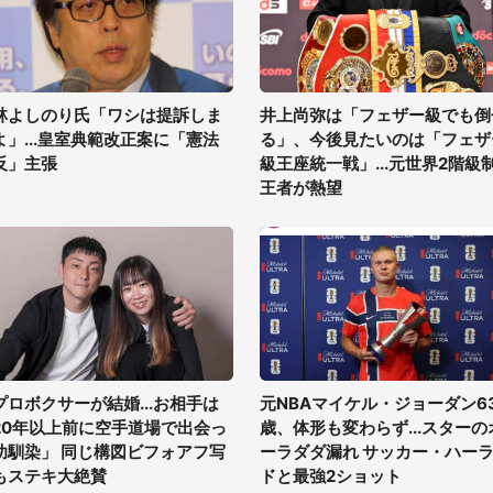
林よしのり氏「ワシは提訴しま
井上尚弥は「フェザー級でも倒
よ」...皇室典範改正案に「憲法
る」、今後見たいのは「フェザ
反」主張
級王座統一戦」...元世界2階級
王者が熱望
プロボクサーが結婚...お相手は
元NBAマイケル・ジョーダン6
20年以上前に空手道場で出会っ
歳、体形も変わらず...スターの
幼馴染」 同じ構図ビフォアフ写
ーラダダ漏れ サッカー・ハー
もステキ大絶賛
ドと最強2ショット