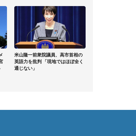
メ
米山隆一前衆院議員、高市首相の
宮
英語力を批判 「現地ではほぼ全く
必
通じない」