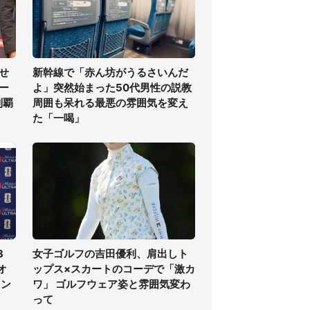
せ
新幹線で「赤ん坊がうるさいんだ
ー
よ」突然始まった50代男性の説教
制覇
周囲も呆れる最悪の雰囲気を変え
た「一喝」
3
女子ゴルフの吉田優利、肩出しト
オ
ップス×スカートのコーデで「激カ
ラン
ワ」 ゴルフウェア姿と雰囲気変わ
って