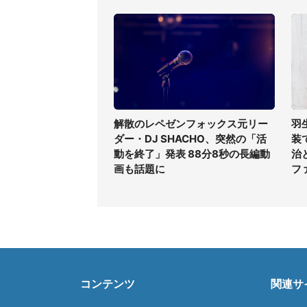
解散のレペゼンフォックス元リー
羽
ダー・DJ SHACHO、突然の「活
装
動を終了」発表 88分8秒の長編動
治
画も話題に
フ
コンテンツ
関連サ