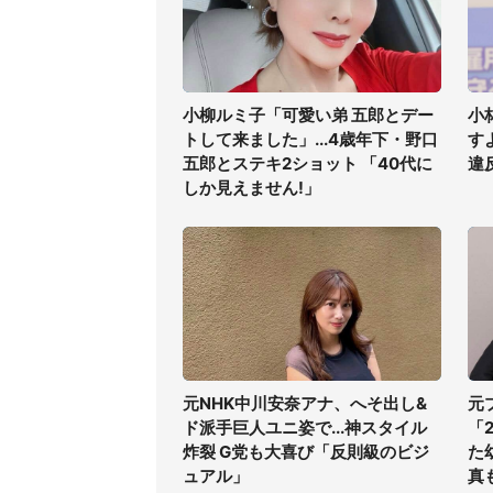
小柳ルミ子「可愛い弟 五郎とデー
小
トして来ました」...4歳年下・野口
す
五郎とステキ2ショット 「40代に
違
しか見えません!」
元NHK中川安奈アナ、へそ出し&
元
ド派手巨人ユニ姿で...神スタイル
「
炸裂 G党も大喜び「反則級のビジ
た
ュアル」
真