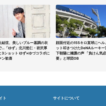
生結弦、美しいブルー基調の衣
顔面付近の155キロ直球にヘル
で...「ゆず」北川悠仁・岩沢厚
ット叩きつけたDeNAルーキー
と3ショット ゆず×ゆづコラボに
下朝陽に擁護の声 「負けん気
ァン歓喜
要」と球団OB
イト
サイトについて