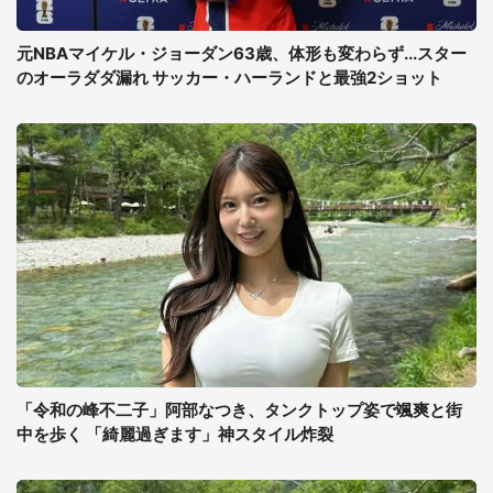
元NBAマイケル・ジョーダン63歳、体形も変わらず...スター
のオーラダダ漏れ サッカー・ハーランドと最強2ショット
「令和の峰不二子」阿部なつき、タンクトップ姿で颯爽と街
中を歩く 「綺麗過ぎます」神スタイル炸裂