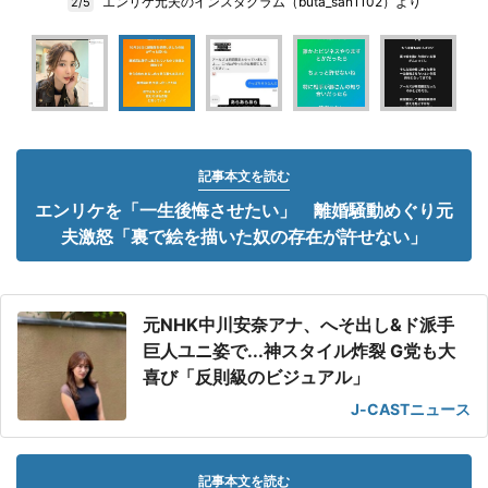
エンリケ元夫のインスタグラム（buta_san1102）より
2/5
記事本文を読む
エンリケを「一生後悔させたい」 離婚騒動めぐり元
夫激怒「裏で絵を描いた奴の存在が許せない」
元NHK中川安奈アナ、へそ出し&ド派手
巨人ユニ姿で...神スタイル炸裂 G党も大
喜び「反則級のビジュアル」
J-CASTニュース
記事本文を読む