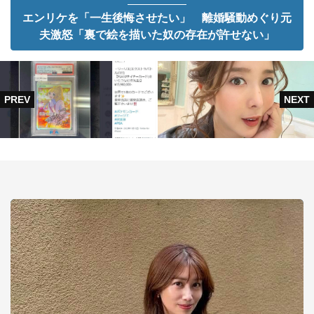
エンリケを「一生後悔させたい」 離婚騒動めぐり元
夫激怒「裏で絵を描いた奴の存在が許せない」