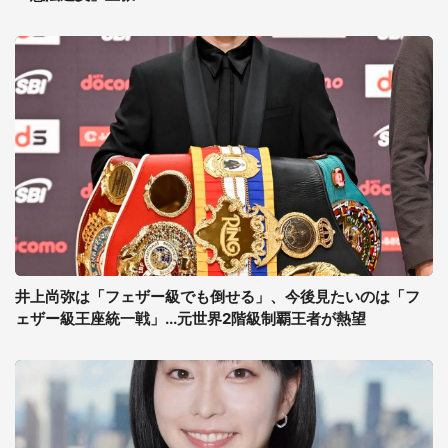
井上尚弥は「フェザー級でも倒せる」、今後見たいのは「フ
ェザー級王座統一戦」...元世界2階級制覇王者が熱望