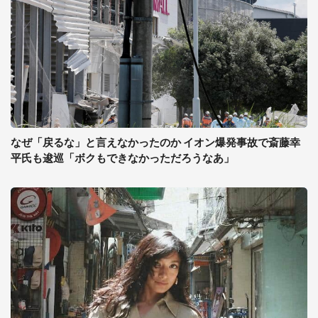
なぜ「戻るな」と言えなかったのか イオン爆発事故で斎藤幸
平氏も逡巡「ボクもできなかっただろうなあ」