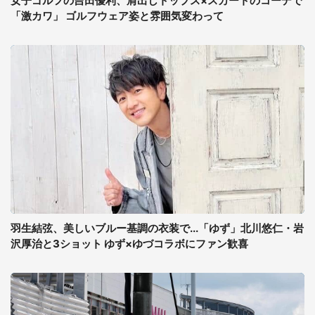
女子ゴルフの吉田優利、肩出しトップス×スカートのコーデで
「激カワ」 ゴルフウェア姿と雰囲気変わって
羽生結弦、美しいブルー基調の衣装で...「ゆず」北川悠仁・岩
沢厚治と3ショット ゆず×ゆづコラボにファン歓喜