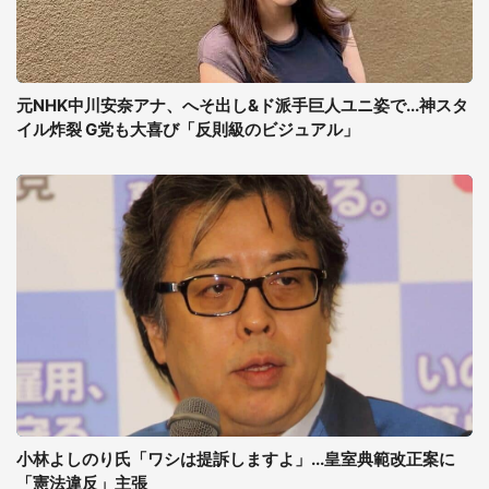
元NHK中川安奈アナ、へそ出し&ド派手巨人ユニ姿で...神スタ
イル炸裂 G党も大喜び「反則級のビジュアル」
小林よしのり氏「ワシは提訴しますよ」...皇室典範改正案に
「憲法違反」主張