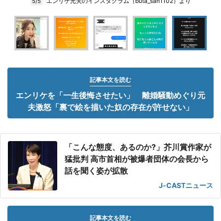
エンリケ元夫のインスタグラム（buta_san1102）より
5/5
記事本文を読む
エンリケを「一生後悔させたい」 離婚騒動めぐり元
夫激怒「裏で絵を描いた奴の存在が許せない」
「こんな態度、あるのか?」芥川賞作家が
猛批判 高市首相が被爆者団体の会長から
話を聞く姿が拡散
J-CASTニュース
記事本文を読む