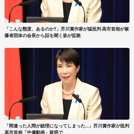
「こんな態度、あるのか?」芥川賞作家が猛批判 高市首相が被
爆者団体の会長から話を聞く姿が拡散
「間違った人間が総理になってしまった...」芥川賞作家が批判
高市首相「中傷動画」疑惑で