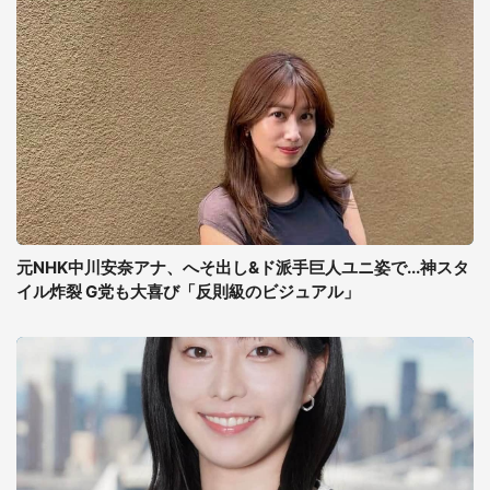
元NHK中川安奈アナ、へそ出し&ド派手巨人ユニ姿で...神スタ
イル炸裂 G党も大喜び「反則級のビジュアル」