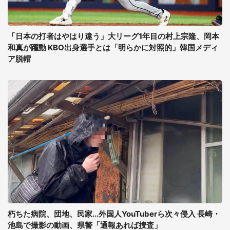
「日本の打者はやはり違う」大リーグ1年目の村上宗隆、岡本
和真が躍動 KBO出身選手とは「明らかに対照的」韓国メディ
ア脱帽
朽ちた病院、団地、民家...外国人YouTuberら次々侵入 長崎・
池島で撮影の動画、県警「通報あれば捜査」