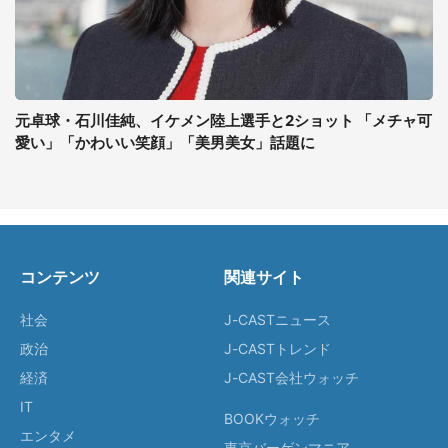
元卓球・石川佳純、イケメン陸上選手と2ショット 「メチャ可
愛い」「かわいい笑顔」「美男美女」話題に
コンテンツ
関連サイト
社会
J-CASTニュース
政治
J-CASTトレンド
経済
J-CAST会社ウォッチ
IT
BOOKウォッチ
エンタメ
東京バーゲンマニア