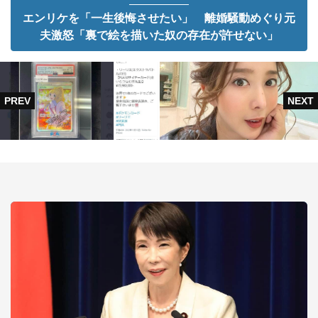
エンリケを「一生後悔させたい」 離婚騒動めぐり元
夫激怒「裏で絵を描いた奴の存在が許せない」