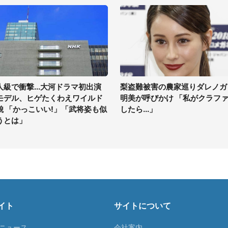
人級で衝撃...大河ドラマ初出演
梨盗難被害の農家巡りダレノガ
モデル、ヒゲたくわえワイルド
明美が呼びかけ 「私がクラフ
貌 「かっこいい!」「武将姿も似
したら...」
うとは」
イト
サイトについて
Tニュース
会社案内