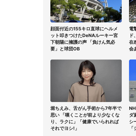
顔面付近の155キロ直球にヘルメ
電
ット叩きつけたDeNAルーキー宮
ド
下朝陽に擁護の声 「負けん気必
在
要」と球団OB
会
堀ちえみ、舌がん手術から7年半で
N
思い 「嘆くことが前より少なくな
ダ
り、ラクに」「健康でいられれば
シ
それでヨシ!」
「