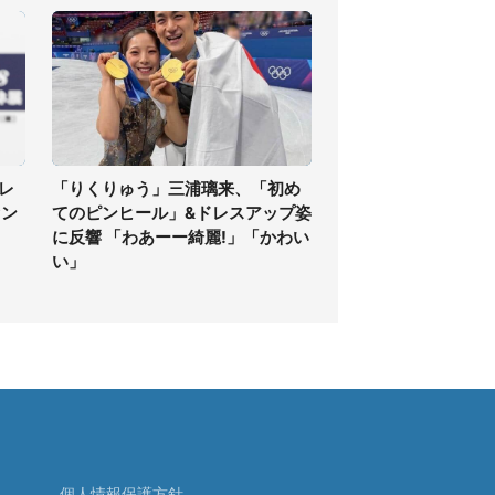
レ
「りくりゅう」三浦璃来、「初め
ァン
てのピンヒール」&ドレスアップ姿
に反響 「わあーー綺麗!」「かわい
い」
個人情報保護方針