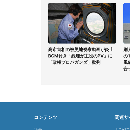
高市首相の被災地視察動画が炎上
別
BGM付き「総理が主役のPV」に
の
「政権プロパガンダ」批判
風
合
コンテンツ
関連サ
社会
J-CAS