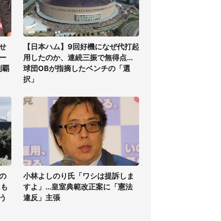
せ
【日本ハム】9回好機になぜ代打起
ー
用したのか、連続三振で無得点...
制覇
球団OBが指摘したベンチの「選
択」
の
小林よしのり氏「ワシは提訴しま
氏も
すよ」...皇室典範改正案に「憲法
う
違反」主張