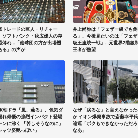
撃トレードの巨人・リチャー
井上尚弥は「フェザー級でも倒
、ソフトバンク・秋広優人の存
る」、今後見たいのは「フェザ
感薄れ...「他球団の方が出場機
級王座統一戦」...元世界2階級
ある」の声が
王者が熱望
HK朝ドラ「風、薫る」、色気ダ
なぜ「戻るな」と言えなかった
漏れ俳優の強烈インパクト登場
か イオン爆発事故で斎藤幸平
ーンに沸く 「苦しそうなのに」
逡巡「ボクもできなかっただろ
シャツ姿艶っぽい」
なあ」