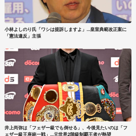
小林よしのり氏「ワシは提訴しますよ」...皇室典範改正案に
「憲法違反」主張
井上尚弥は「フェザー級でも倒せる」、今後見たいのは「フ
ェザー級王座統一戦」...元世界2階級制覇王者が熱望