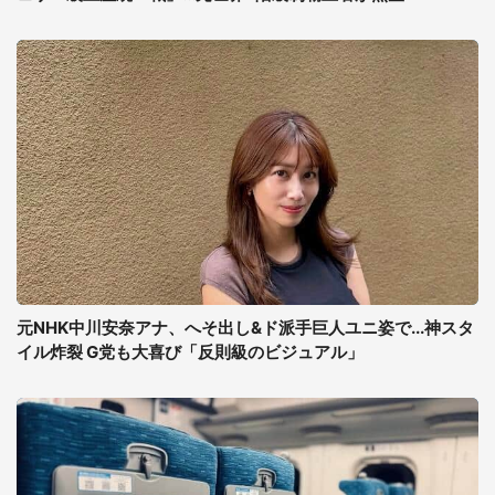
元NHK中川安奈アナ、へそ出し&ド派手巨人ユニ姿で...神スタ
イル炸裂 G党も大喜び「反則級のビジュアル」