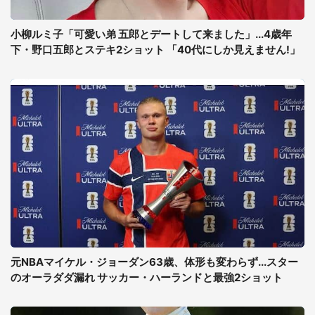
小柳ルミ子「可愛い弟 五郎とデートして来ました」...4歳年
下・野口五郎とステキ2ショット 「40代にしか見えません!」
元NBAマイケル・ジョーダン63歳、体形も変わらず...スター
のオーラダダ漏れ サッカー・ハーランドと最強2ショット