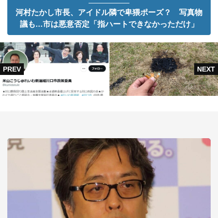
河村たかし市長、アイドル隣で卑猥ポーズ？ 写真物
議も...市は悪意否定「指ハートできなかっただけ」