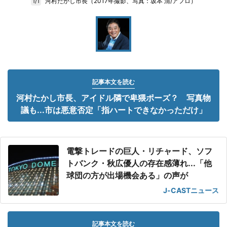
河村たかし市長（2017年撮影、写真：坂本 清/アフロ）
1/1
記事本文を読む
河村たかし市長、アイドル隣で卑猥ポーズ？ 写真物
議も...市は悪意否定「指ハートできなかっただけ」
電撃トレードの巨人・リチャード、ソフ
トバンク・秋広優人の存在感薄れ...「他
球団の方が出場機会ある」の声が
J-CASTニュース
記事本文を読む