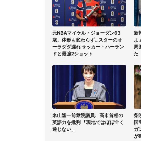
元NBAマイケル・ジョーダン63
新
歳、体形も変わらず...スターのオ
よ
ーラダダ漏れ サッカー・ハーラン
周
ドと最強2ショット
た
米山隆一前衆院議員、高市首相の
柴
英語力を批判 「現地ではほぼ全く
国
通じない」
ガ
が