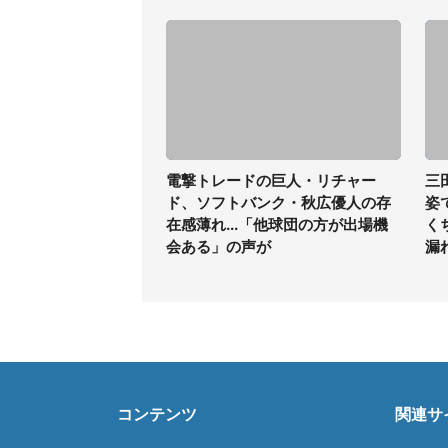
電撃トレードの巨人・リチャー
三
ド、ソフトバンク・秋広優人の存
姿
在感薄れ...「他球団の方が出場機
く
会ある」の声が
漏
コンテンツ
関連サ