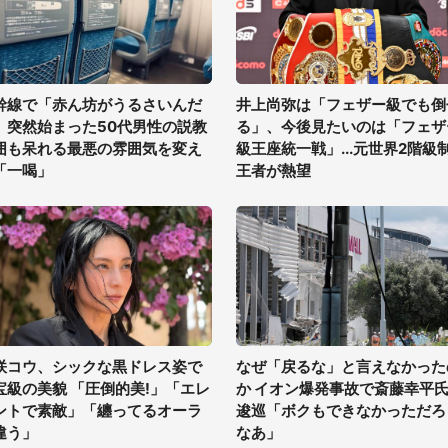
幹線で「赤ん坊がうるさいんだ
井上尚弥は「フェザー級でも倒
」突然始まった50代男性の説教
る」、今後見たいのは「フェザ
囲も呆れる最悪の雰囲気を変え
級王座統一戦」...元世界2階級
「一喝」
王者が熱望
咲コウ、シックな黒ドレス姿で
なぜ「戻るな」と言えなかった
宝級の美貌 「圧倒的美!」「エレ
か イオン爆発事故で斎藤幸平
ントで素敵」「纏ってるオーラ
逡巡「ボクもできなかっただろ
違う」
なあ」