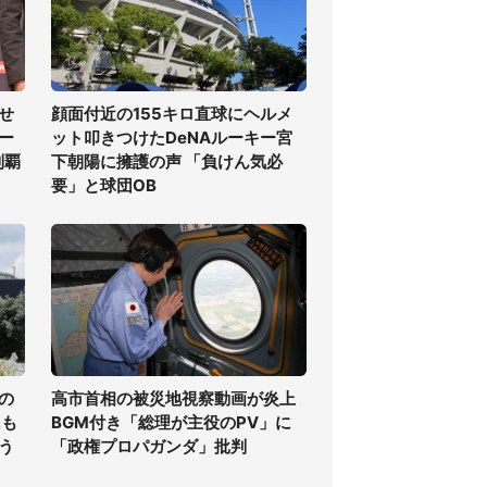
せ
顔面付近の155キロ直球にヘルメ
ー
ット叩きつけたDeNAルーキー宮
制覇
下朝陽に擁護の声 「負けん気必
要」と球団OB
の
高市首相の被災地視察動画が炎上
氏も
BGM付き「総理が主役のPV」に
う
「政権プロパガンダ」批判