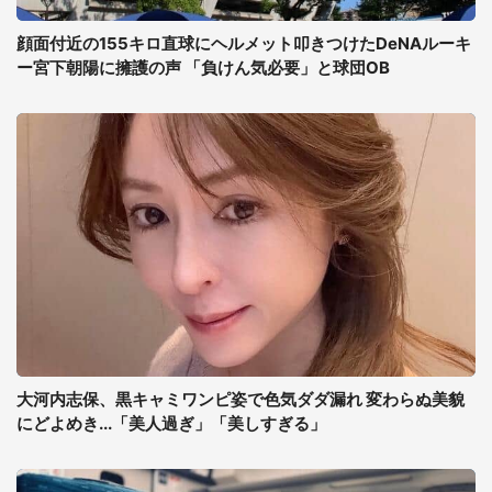
顔面付近の155キロ直球にヘルメット叩きつけたDeNAルーキ
ー宮下朝陽に擁護の声 「負けん気必要」と球団OB
大河内志保、黒キャミワンピ姿で色気ダダ漏れ 変わらぬ美貌
にどよめき...「美人過ぎ」「美しすぎる」