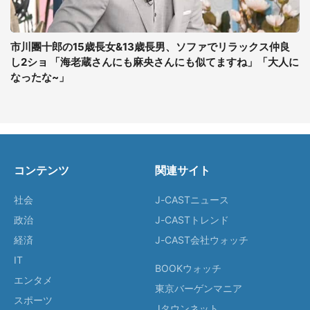
市川團十郎の15歳長女&13歳長男、ソファでリラックス仲良
し2ショ 「海老蔵さんにも麻央さんにも似てますね」「大人に
なったな~」
コンテンツ
関連サイト
社会
J-CASTニュース
政治
J-CASTトレンド
経済
J-CAST会社ウォッチ
IT
BOOKウォッチ
エンタメ
東京バーゲンマニア
スポーツ
Jタウンネット