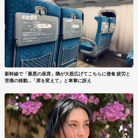
新幹線で「最悪の座席」隣が大股広げてこちらに侵食 疲労と
苦痛の移動...「席を変えて」と車掌に訴え