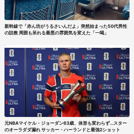
新幹線で「赤ん坊がうるさいんだよ」突然始まった50代男性
の説教 周囲も呆れる最悪の雰囲気を変えた「一喝」
元NBAマイケル・ジョーダン63歳、体形も変わらず...スター
のオーラダダ漏れ サッカー・ハーランドと最強2ショット