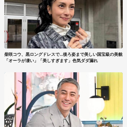
柴咲コウ、黒ロングドレスで...後ろ姿まで美しい国宝級の美貌
「オーラが凄い」「美しすぎます」色気ダダ漏れ