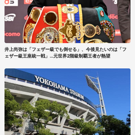
井上尚弥は「フェザー級でも倒せる」、今後見たいのは「フ
ェザー級王座統一戦」...元世界2階級制覇王者が熱望