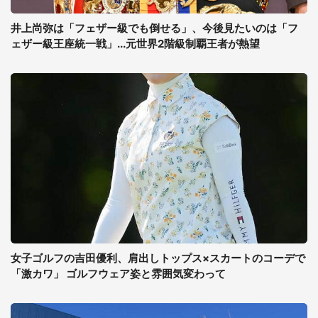
井上尚弥は「フェザー級でも倒せる」、今後見たいのは「フ
ェザー級王座統一戦」...元世界2階級制覇王者が熱望
女子ゴルフの吉田優利、肩出しトップス×スカートのコーデで
「激カワ」 ゴルフウェア姿と雰囲気変わって