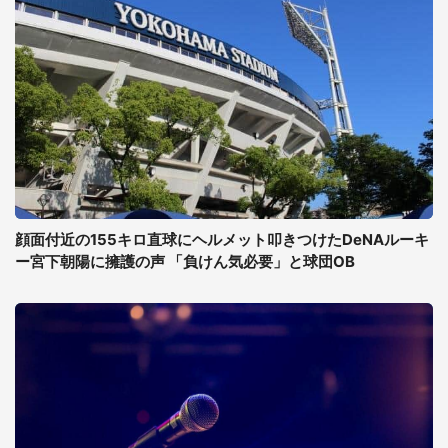
顔面付近の155キロ直球にヘルメット叩きつけたDeNAルーキ
ー宮下朝陽に擁護の声 「負けん気必要」と球団OB