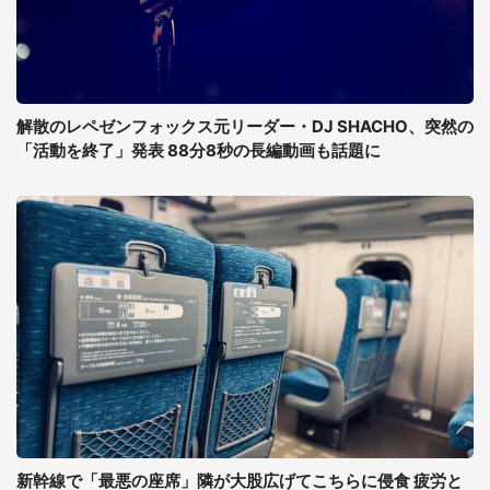
解散のレペゼンフォックス元リーダー・DJ SHACHO、突然の
「活動を終了」発表 88分8秒の長編動画も話題に
新幹線で「最悪の座席」隣が大股広げてこちらに侵食 疲労と