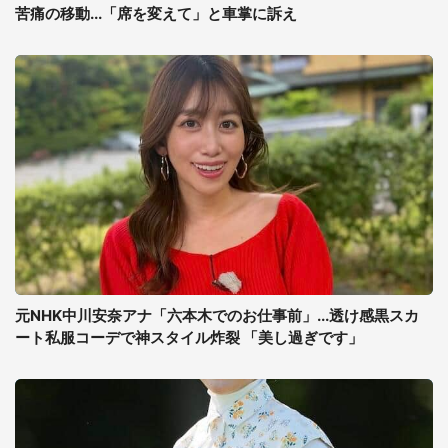
苦痛の移動...「席を変えて」と車掌に訴え
元NHK中川安奈アナ「六本木でのお仕事前」...透け感黒スカ
ート私服コーデで神スタイル炸裂 「美し過ぎです」