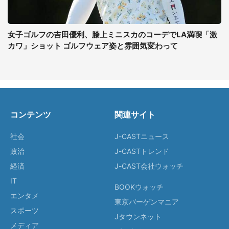
女子ゴルフの吉田優利、膝上ミニスカのコーデでLA満喫「激
カワ」ショット ゴルフウェア姿と雰囲気変わって
コンテンツ
関連サイト
社会
J-CASTニュース
政治
J-CASTトレンド
経済
J-CAST会社ウォッチ
IT
BOOKウォッチ
エンタメ
東京バーゲンマニア
スポーツ
Jタウンネット
メディア