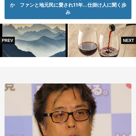
か ファンと地元民に愛され11年...仕掛け人に聞く歩
み