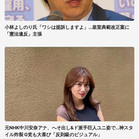
小林よしのり氏「ワシは提訴しますよ」...皇室典範改正案に
「憲法違反」主張
元NHK中川安奈アナ、へそ出し&ド派手巨人ユニ姿で...神スタ
イル炸裂 G党も大喜び「反則級のビジュアル」