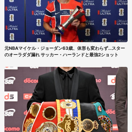
元NBAマイケル・ジョーダン63歳、体形も変わらず...スター
のオーラダダ漏れ サッカー・ハーランドと最強2ショット