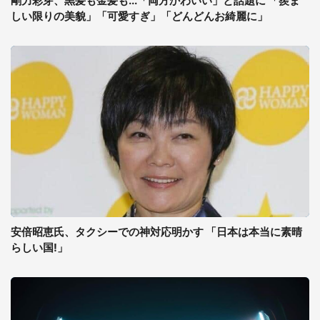
剛力彩芽、黒髪も金髪も...「両方かわいい」と話題に 「羨ま
しい限りの美貌」「可愛すぎ」「どんどんお綺麗に」
安倍昭恵氏、タクシーでの神対応明かす 「日本は本当に素晴
らしい国!」