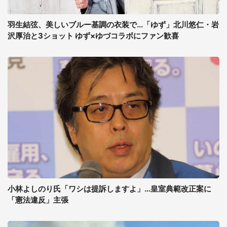
羽生結弦、美しいブルー基調の衣装で...「ゆず」北川悠仁・岩
沢厚治と3ショット ゆず×ゆづコラボにファン歓喜
小林よしのり氏「ワシは提訴しますよ」...皇室典範改正案に
「憲法違反」主張