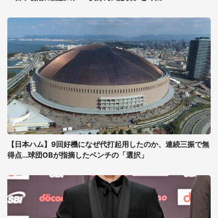
【日本ハム】9回好機になぜ代打起用したのか、連続三振で無
得点...球団OBが指摘したベンチの「選択」