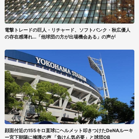
電撃トレードの巨人・リチャード、ソフトバンク・秋広優人
の存在感薄れ...「他球団の方が出場機会ある」の声が
顔面付近の155キロ直球にヘルメット叩きつけたDeNAルーキ
ー宮下朝陽に擁護の声 「負けん気必要」と球団OB