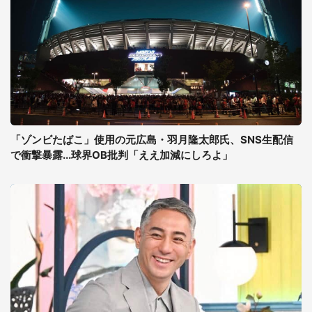
「ゾンビたばこ」使用の元広島・羽月隆太郎氏、SNS生配信
で衝撃暴露...球界OB批判「ええ加減にしろよ」