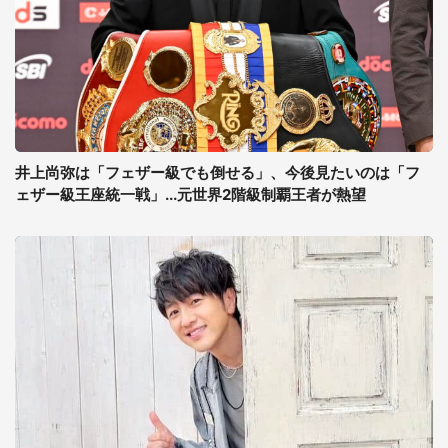
井上尚弥は「フェザー級でも倒せる」、今後見たいのは「フ
ェザー級王座統一戦」...元世界2階級制覇王者が熱望