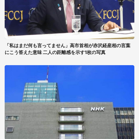
「私はまだ何も言ってません」高市首相が赤沢経産相の言葉
にこう答えた意味 二人の距離感を示す1枚の写真