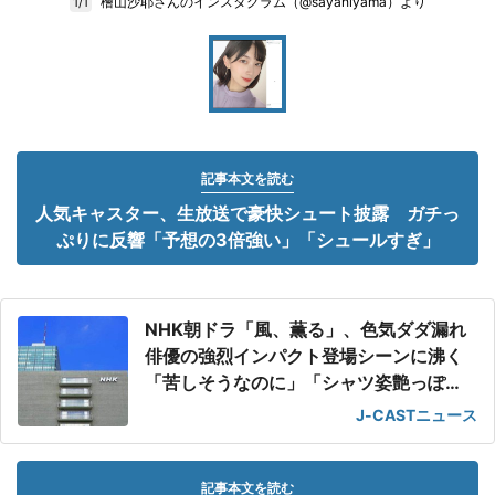
檜山沙耶さんのインスタグラム（@sayahiyama）より
1/1
記事本文を読む
人気キャスター、生放送で豪快シュート披露 ガチっ
ぷりに反響「予想の3倍強い」「シュールすぎ」
NHK朝ドラ「風、薫る」、色気ダダ漏れ
俳優の強烈インパクト登場シーンに沸く
「苦しそうなのに」「シャツ姿艶っぽ
い」
J-CASTニュース
記事本文を読む