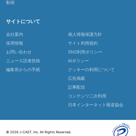
動画
サイトについて
会社案内
個人情報保護方針
採用情報
サイト利用規約
お問い合わせ
SNS利用ポリシー
ニュース読者投稿
AIポリシー
編集長からの手紙
クッキーの利用について
広告掲載
記事配信
コンテンツ二次利用
日本インターネット報道協会
© 2026 J-CAST, Inc. All Rights Reserved.