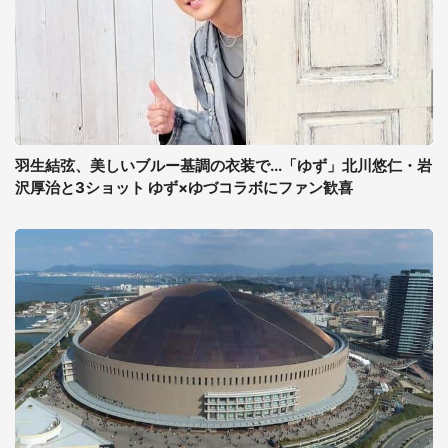
羽生結弦、美しいブルー基調の衣装で...「ゆず」北川悠仁・岩
沢厚治と3ショット ゆず×ゆづコラボにファン歓喜