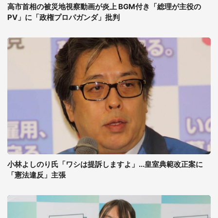
高市首相の被災地視察動画が炎上 BGM付き「総理が主役の
PV」に「政権プロパガンダ」批判
小林よしのり氏「ワシは提訴しますよ」...皇室典範改正案に
「憲法違反」主張