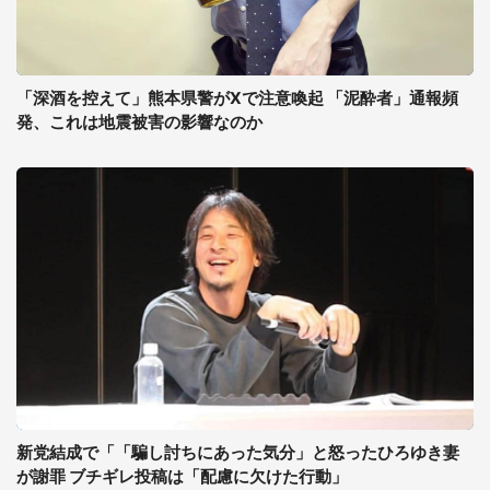
「深酒を控えて」熊本県警がXで注意喚起 「泥酔者」通報頻
発、これは地震被害の影響なのか
新党結成で「「騙し討ちにあった気分」と怒ったひろゆき妻
が謝罪 ブチギレ投稿は「配慮に欠けた行動」