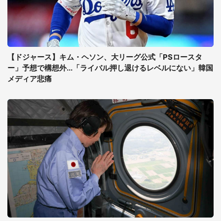
【ドジャース】キム・ヘソン、大リーグ公式「PSロースタ
ー」予想で構想外...「ライバル押し退けるレベルにない」韓国
メディア悲痛