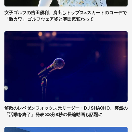
女子ゴルフの吉田優利、肩出しトップス×スカートのコーデで
「激カワ」 ゴルフウェア姿と雰囲気変わって
解散のレペゼンフォックス元リーダー・DJ SHACHO、突然の
「活動を終了」発表 88分8秒の長編動画も話題に