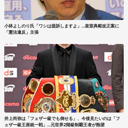
小林よしのり氏「ワシは提訴しますよ」...皇室典範改正案に
「憲法違反」主張
井上尚弥は「フェザー級でも倒せる」、今後見たいのは「フ
ェザー級王座統一戦」...元世界2階級制覇王者が熱望