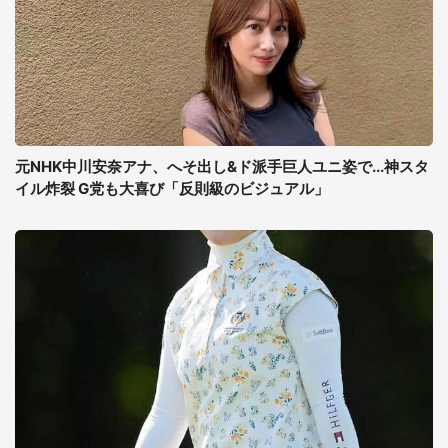
元NHK中川安奈アナ、へそ出し&ド派手巨人ユニ姿で...神スタ
イル炸裂 G党も大喜び「反則級のビジュアル」