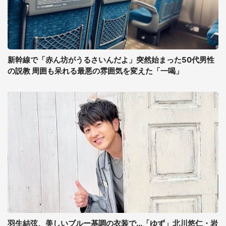
新幹線で「赤ん坊がうるさいんだよ」突然始まった50代男性
の説教 周囲も呆れる最悪の雰囲気を変えた「一喝」
羽生結弦、美しいブルー基調の衣装で...「ゆず」北川悠仁・岩