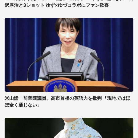
沢厚治と3ショット ゆず×ゆづコラボにファン歓喜
米山隆一前衆院議員、高市首相の英語力を批判 「現地ではほ
ぼ全く通じない」