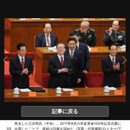
記事に戻る
死去した江沢民氏（中央）。2011年9月の辛亥革命100年記念式典に
出席したことで、産経は誤報を認めた（写真：代表撮影/ロイター/ア
1/2