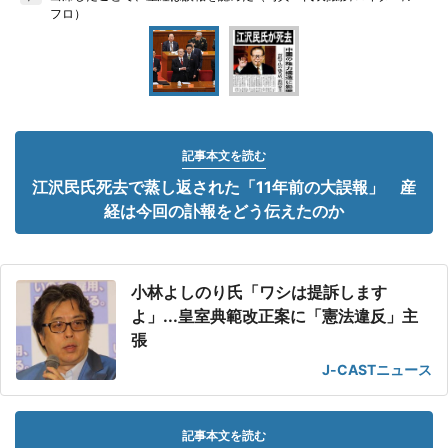
フロ）
記事本文を読む
江沢民氏死去で蒸し返された「11年前の大誤報」 産
経は今回の訃報をどう伝えたのか
小林よしのり氏「ワシは提訴します
よ」...皇室典範改正案に「憲法違反」主
張
J-CASTニュース
記事本文を読む