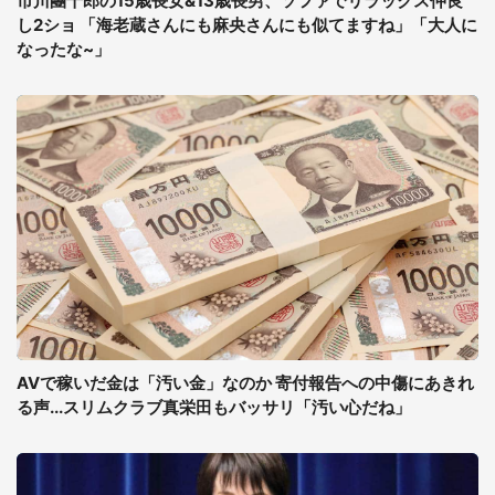
市川團十郎の15歳長女&13歳長男、ソファでリラックス仲良
し2ショ 「海老蔵さんにも麻央さんにも似てますね」「大人に
なったな~」
AVで稼いだ金は「汚い金」なのか 寄付報告への中傷にあきれ
る声...スリムクラブ真栄田もバッサリ「汚い心だね」