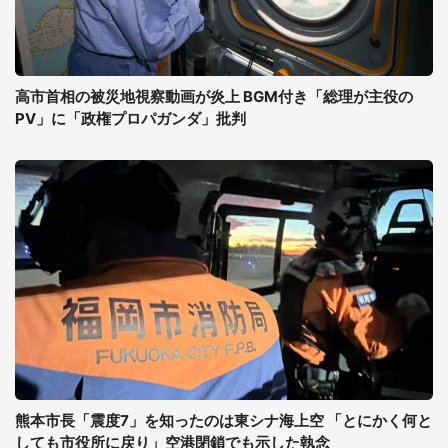
高市首相の被災地視察動画が炎上 BGM付き「総理が主役の
PV」に「政権プロパガンダ」批判
熊本市長「震度7」を知ったのは東シナ海上空 「とにかく何と
しても市役所に戻り」空港閉鎖でも示した執念