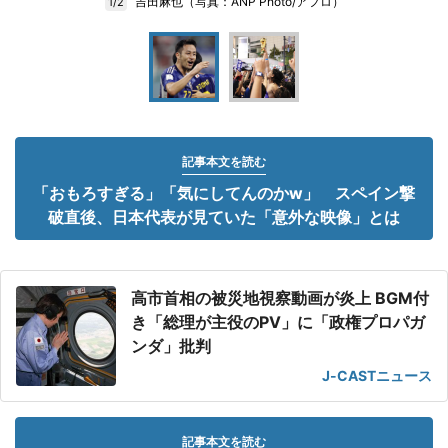
吉田麻也（写真：ANP Photo/アフロ）
1/2
記事本文を読む
「おもろすぎる」「気にしてんのかw」 スペイン撃
破直後、日本代表が見ていた「意外な映像」とは
高市首相の被災地視察動画が炎上 BGM付
き「総理が主役のPV」に「政権プロパガ
ンダ」批判
J-CASTニュース
記事本文を読む