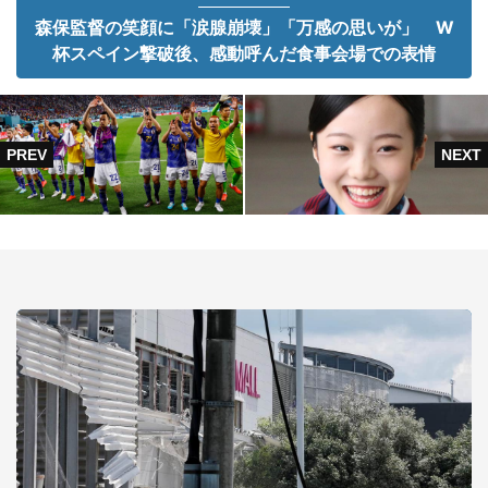
森保監督の笑顔に「涙腺崩壊」「万感の思いが」 W
杯スペイン撃破後、感動呼んだ食事会場での表情