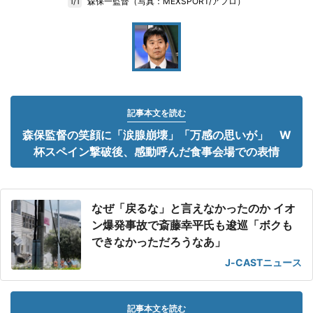
森保一監督（写真：MEXSPORT/アフロ）
1/1
記事本文を読む
森保監督の笑顔に「涙腺崩壊」「万感の思いが」 W
杯スペイン撃破後、感動呼んだ食事会場での表情
なぜ「戻るな」と言えなかったのか イオ
ン爆発事故で斎藤幸平氏も逡巡「ボクも
できなかっただろうなあ」
J-CASTニュース
記事本文を読む