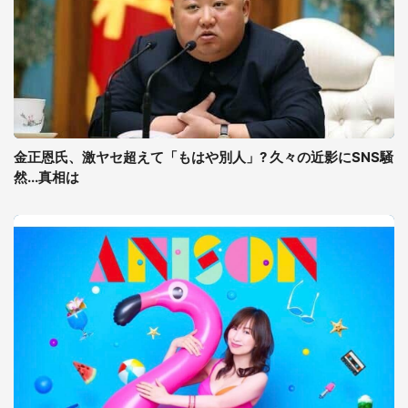
金正恩氏、激ヤセ超えて「もはや別人」? 久々の近影にSNS騒
然...真相は