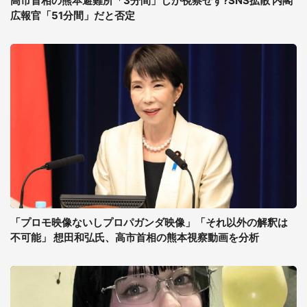
高市首相の熊本避難所「3分間」しか視察せず?SNS拡散 内閣
広報官「51分間」だと否定
「プロモ映像ないしプロパガンダ映像」「それ以外の解釈は
不可能」 想田和弘氏、高市首相の熊本視察動画を分析