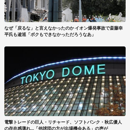
なぜ「戻るな」と言えなかったのか イオン爆発事故で斎藤幸
平氏も逡巡「ボクもできなかっただろうなあ」
電撃トレードの巨人・リチャード、ソフトバンク・秋広優人
の存在感薄れ...「他球団の方が出場機会ある」の声が