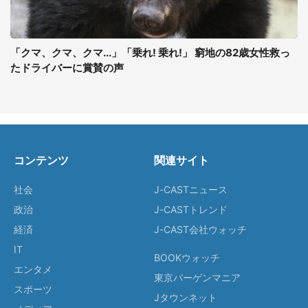
「クマ、クマ、クマ...」「乗れ! 乗れ!」 窮地の82歳女性救っ
たドライバーに賞賛の声
コンテンツ
関連サイト
社会
J-CASTニュース
政治
J-CASTトレンド
経済
J-CAST会社ウォッチ
IT
BOOKウォッチ
エンタメ
東京バーゲンマニア
スポーツ
Jタウンネット