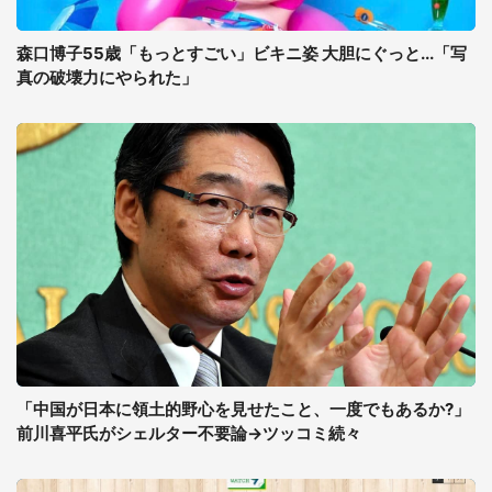
森口博子55歳「もっとすごい」ビキニ姿 大胆にぐっと...「写
真の破壊力にやられた」
「中国が日本に領土的野心を見せたこと、一度でもあるか?」
前川喜平氏がシェルター不要論→ツッコミ続々