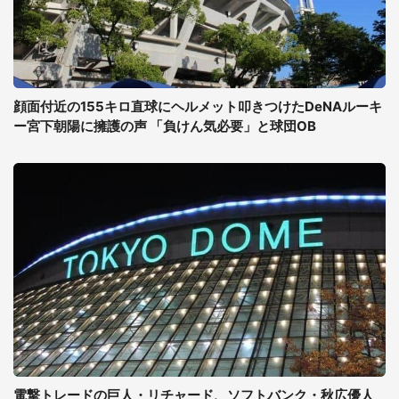
顔面付近の155キロ直球にヘルメット叩きつけたDeNAルーキ
ー宮下朝陽に擁護の声 「負けん気必要」と球団OB
電撃トレードの巨人・リチャード、ソフトバンク・秋広優人