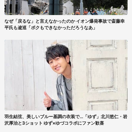
なぜ「戻るな」と言えなかったのか イオン爆発事故で斎藤幸
平氏も逡巡「ボクもできなかっただろうなあ」
羽生結弦、美しいブルー基調の衣装で...「ゆず」北川悠仁・岩
沢厚治と3ショット ゆず×ゆづコラボにファン歓喜