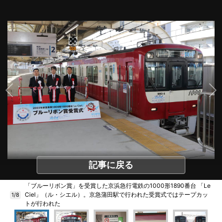
記事に戻る
「ブルーリボン賞」を受賞した京浜急行電鉄の1000形1890番台 「Le
Ciel」（ル・シエル）。京急蒲田駅で行われた受賞式ではテープカッ
1/8
トが行われた