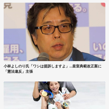
小林よしのり氏「ワシは提訴しますよ」...皇室典範改正案に
「憲法違反」主張