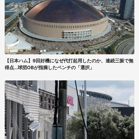
【日本ハム】9回好機になぜ代打起用したのか、連続三振で無
得点...球団OBが指摘したベンチの「選択」