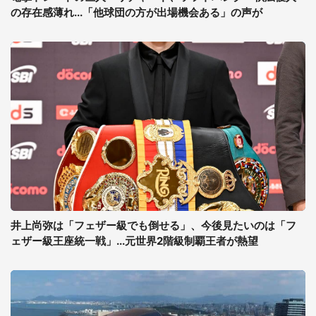
の存在感薄れ...「他球団の方が出場機会ある」の声が
井上尚弥は「フェザー級でも倒せる」、今後見たいのは「フ
ェザー級王座統一戦」...元世界2階級制覇王者が熱望