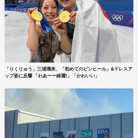
「りくりゅう」三浦璃来、「初めてのピンヒール」&ドレスア
ップ姿に反響 「わあーー綺麗!」「かわいい」