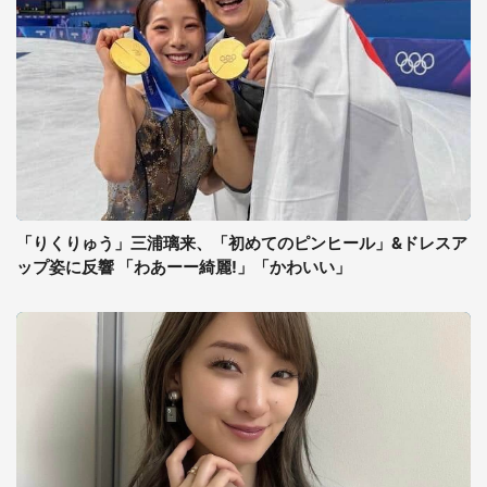
「りくりゅう」三浦璃来、「初めてのピンヒール」&ドレスア
ップ姿に反響 「わあーー綺麗!」「かわいい」