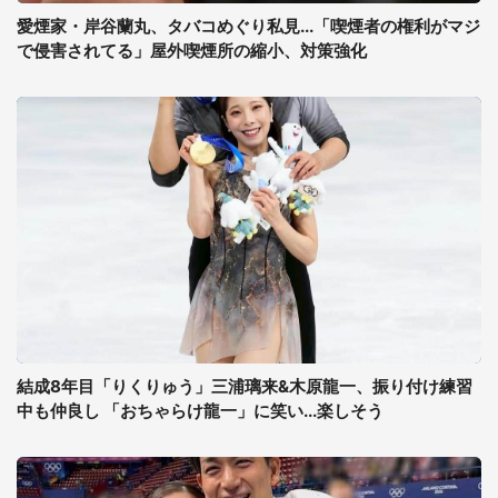
愛煙家・岸谷蘭丸、タバコめぐり私見...「喫煙者の権利がマジ
で侵害されてる」屋外喫煙所の縮小、対策強化
結成8年目「りくりゅう」三浦璃来&木原龍一、振り付け練習
中も仲良し 「おちゃらけ龍一」に笑い...楽しそう