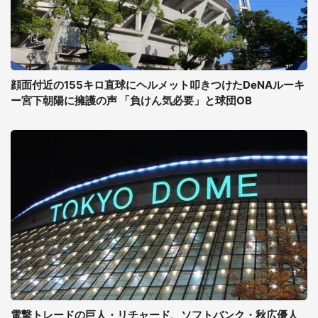
顔面付近の155キロ直球にヘルメット叩きつけたDeNAルーキ
ー宮下朝陽に擁護の声 「負けん気必要」と球団OB
電撃トレードの巨人・リチャード、ソフトバンク・秋広優人