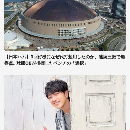
【日本ハム】9回好機になぜ代打起用したのか、連続三振で無
得点...球団OBが指摘したベンチの「選択」