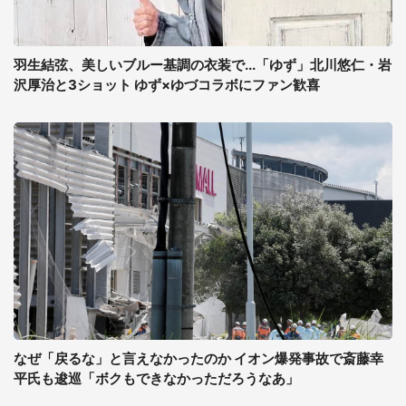
羽生結弦、美しいブルー基調の衣装で...「ゆず」北川悠仁・岩
沢厚治と3ショット ゆず×ゆづコラボにファン歓喜
なぜ「戻るな」と言えなかったのか イオン爆発事故で斎藤幸
平氏も逡巡「ボクもできなかっただろうなあ」