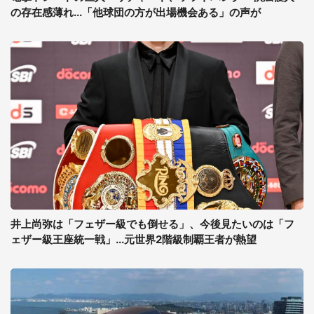
の存在感薄れ...「他球団の方が出場機会ある」の声が
井上尚弥は「フェザー級でも倒せる」、今後見たいのは「フ
ェザー級王座統一戦」...元世界2階級制覇王者が熱望