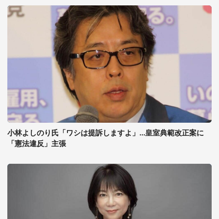
小林よしのり氏「ワシは提訴しますよ」...皇室典範改正案に
「憲法違反」主張