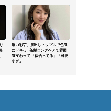
り
剛力彩芽、肩出しトップスで色気
侵
にドキっ...茶髪ロングヘアで雰囲
、
気変わって 「似合ってる」「可愛
すぎ」