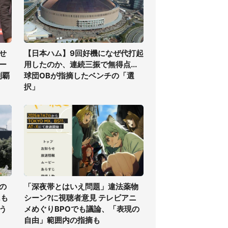
せ
【日本ハム】9回好機になぜ代打起
ー
用したのか、連続三振で無得点...
制覇
球団OBが指摘したベンチの「選
択」
の
「深夜帯とはいえ問題」違法薬物
氏も
シーン?に視聴者意見 テレビアニ
う
メめぐりBPOでも議論、「表現の
自由」範囲内の指摘も