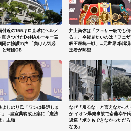
面付近の155キロ直球にヘルメ
井上尚弥は「フェザー級でも倒
ト叩きつけたDeNAルーキー宮
る」、今後見たいのは「フェザ
朝陽に擁護の声 「負けん気必
級王座統一戦」...元世界2階級
」と球団OB
王者が熱望
林よしのり氏「ワシは提訴しま
なぜ「戻るな」と言えなかった
よ」...皇室典範改正案に「憲法
か イオン爆発事故で斎藤幸平
反」主張
逡巡「ボクもできなかっただろ
なあ」