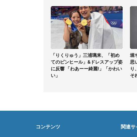
「りくりゅう」三浦璃来、「初め
堀
てのピンヒール」&ドレスアップ姿
思
に反響 「わあーー綺麗!」「かわい
り
い」
そ
コンテンツ
関連サ