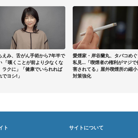
ちえみ、舌がん手術から7年半で
愛煙家・岸谷蘭丸、タバコめぐ
い 「嘆くことが前より少なくな
私見...「喫煙者の権利がマジで
、ラクに」「健康でいられれば
害されてる」屋外喫煙所の縮小
れでヨシ!」
対策強化
イト
サイトについて