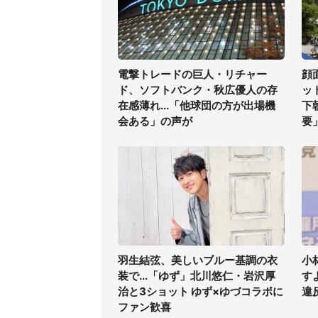
電撃トレードの巨人・リチャー
顔
ド、ソフトバンク・秋広優人の存
ッ
在感薄れ...「他球団の方が出場機
下
会ある」の声が
要
羽生結弦、美しいブルー基調の衣
小
装で...「ゆず」北川悠仁・岩沢厚
す
治と3ショット ゆず×ゆづコラボに
違
ファン歓喜