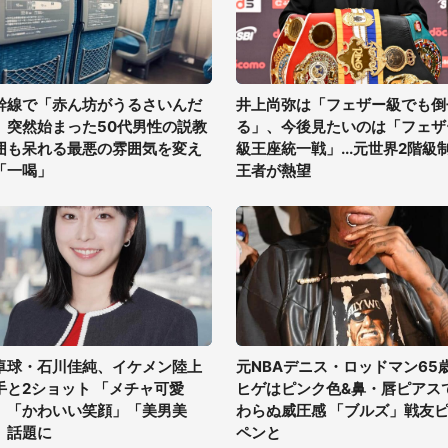
幹線で「赤ん坊がうるさいんだ
井上尚弥は「フェザー級でも倒
」突然始まった50代男性の説教
る」、今後見たいのは「フェザ
囲も呆れる最悪の雰囲気を変え
級王座統一戦」...元世界2階級
「一喝」
王者が熱望
卓球・石川佳純、イケメン陸上
元NBAデニス・ロッドマン65
手と2ショット 「メチャ可愛
ヒゲはピンク色&鼻・唇ピアス
」「かわいい笑顔」「美男美
わらぬ威圧感 「ブルズ」戦友
」話題に
ペンと