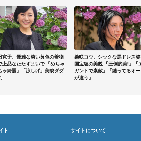
田寛子、優雅な淡い黄色の着物
柴咲コウ、シックな黒ドレス姿
で上品なたたずまいで 「めちゃ
国宝級の美貌 「圧倒的美!」「
ちゃ綺麗」「涼しげ」美貌ダダ
ガントで素敵」「纏ってるオー
れ
が違う」
イト
サイトについて