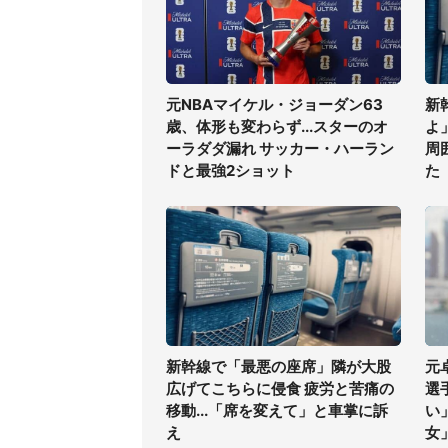
元NBAマイケル・ジョーダン63
新
歳、体形も変わらず...スターのオ
よ
ーラダダ漏れ サッカー・ハーラン
周
ドと最強2ショット
た
新幹線で「最悪の座席」隣が大股
元
広げてこちらに侵食 疲労と苦痛の
選
移動...「席を変えて」と車掌に訴
い
え
女