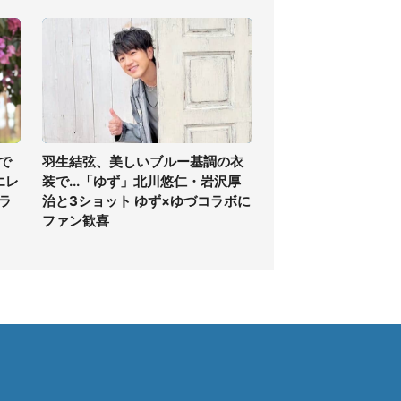
で
羽生結弦、美しいブルー基調の衣
エレ
装で...「ゆず」北川悠仁・岩沢厚
ラ
治と3ショット ゆず×ゆづコラボに
ファン歓喜