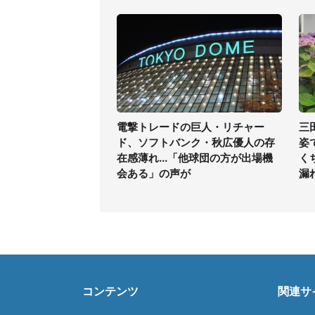
電撃トレードの巨人・リチャー
三
ド、ソフトバンク・秋広優人の存
姿
在感薄れ...「他球団の方が出場機
く
会ある」の声が
漏
コンテンツ
関連サ