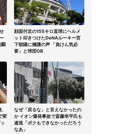
せ
顔面付近の155キロ直球にヘルメ
ー
ット叩きつけたDeNAルーキー宮
制覇
下朝陽に擁護の声 「負けん気必
要」と球団OB
歳、
なぜ「戻るな」と言えなかったの
で変
か イオン爆発事故で斎藤幸平氏も
ピッ
逡巡「ボクもできなかっただろう
なあ」