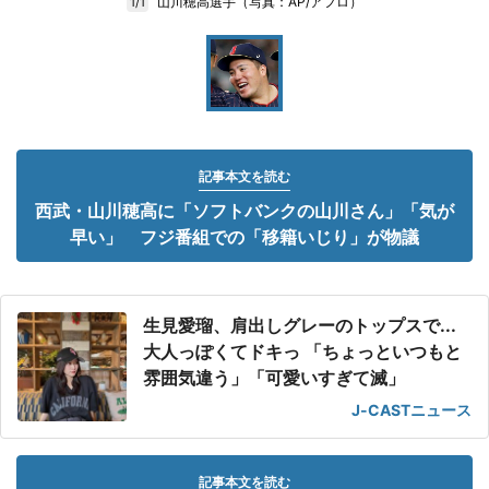
山川穂高選手（写真：AP/アフロ）
1/1
記事本文を読む
西武・山川穂高に「ソフトバンクの山川さん」「気が
早い」 フジ番組での「移籍いじり」が物議
生見愛瑠、肩出しグレーのトップスで...
大人っぽくてドキっ 「ちょっといつもと
雰囲気違う」「可愛いすぎて滅」
J-CASTニュース
記事本文を読む