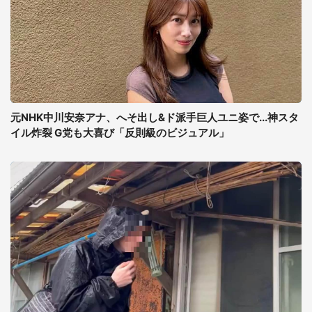
元NHK中川安奈アナ、へそ出し&ド派手巨人ユニ姿で...神スタ
イル炸裂 G党も大喜び「反則級のビジュアル」