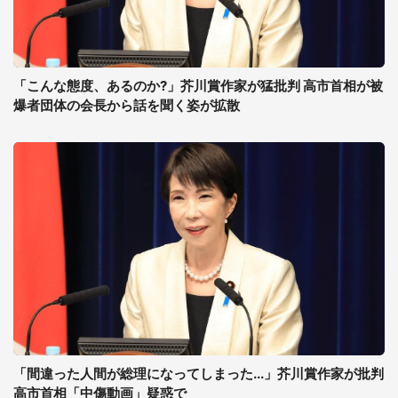
「こんな態度、あるのか?」芥川賞作家が猛批判 高市首相が被
爆者団体の会長から話を聞く姿が拡散
「間違った人間が総理になってしまった...」芥川賞作家が批判
高市首相「中傷動画」疑惑で