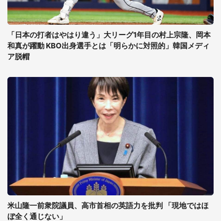
「日本の打者はやはり違う」大リーグ1年目の村上宗隆、岡本
和真が躍動 KBO出身選手とは「明らかに対照的」韓国メディ
ア脱帽
米山隆一前衆院議員、高市首相の英語力を批判 「現地ではほ
ぼ全く通じない」