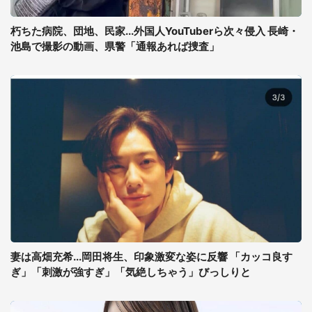
朽ちた病院、団地、民家...外国人YouTuberら次々侵入 長崎・
池島で撮影の動画、県警「通報あれば捜査」
妻は高畑充希...岡田将生、印象激変な姿に反響 「カッコ良す
ぎ」「刺激が強すぎ」「気絶しちゃう」びっしりと