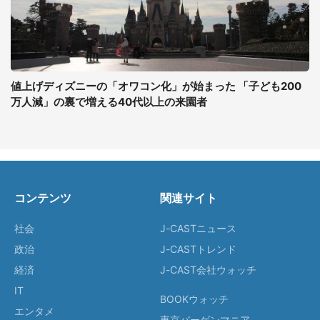
値上げディズニーの「オワコン化」が始まった 「子ども200
万人減」の裏で増える40代以上の来園者
コンテンツ
関連サイト
社会
J-CASTニュース
政治
J-CASTトレンド
経済
J-CAST会社ウォッチ
IT
BOOKウォッチ
エンタメ
東京バーゲンマニア