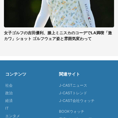
女子ゴルフの吉田優利、膝上ミニスカのコーデでLA満喫「激
カワ」ショット ゴルフウェア姿と雰囲気変わって
コンテンツ
関連サイト
社会
J-CASTニュース
政治
J-CASTトレンド
経済
J-CAST会社ウォッチ
IT
BOOKウォッチ
エンタメ