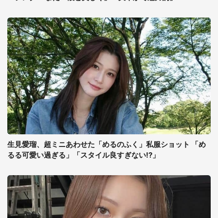
生見愛瑠、超ミニあわせた「めるのふく」私服ショット 「め
るる可愛い過ぎる」「スタイル良すぎない!?」