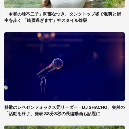
「令和の峰不二子」阿部なつき、タンクトップ姿で颯爽と街
中を歩く 「綺麗過ぎます」神スタイル炸裂
解散のレペゼンフォックス元リーダー・DJ SHACHO、突然の
「活動を終了」発表 88分8秒の長編動画も話題に