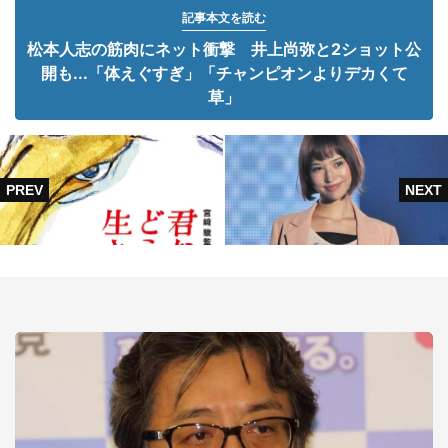
記事本文を読む
松本人志の筋肉にネット衝撃 井上尚弥と2ショット公
開も...「体えぐすぎ」「チャンピオンよりデカくて
草」