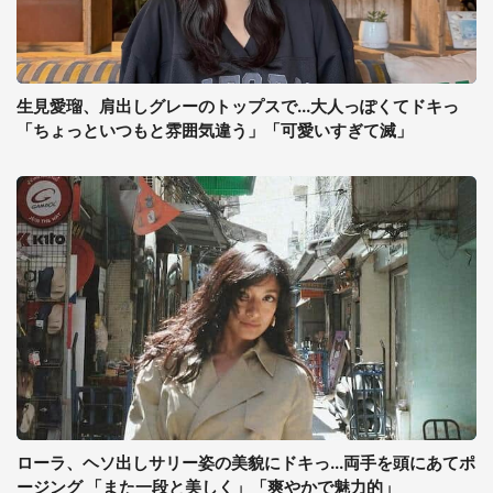
生見愛瑠、肩出しグレーのトップスで...大人っぽくてドキっ
「ちょっといつもと雰囲気違う」「可愛いすぎて滅」
ローラ、ヘソ出しサリー姿の美貌にドキっ...両手を頭にあてポ
ージング 「また一段と美しく」「爽やかで魅力的」