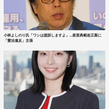
小林よしのり氏「ワシは提訴しますよ」...皇室典範改正案に
「憲法違反」主張