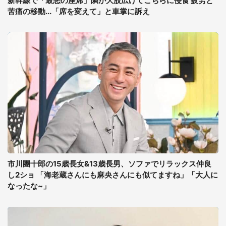
新幹線で「最悪の座席」隣が大股広げてこちらに侵食 疲労と
苦痛の移動...「席を変えて」と車掌に訴え
市川團十郎の15歳長女&13歳長男、ソファでリラックス仲良
し2ショ 「海老蔵さんにも麻央さんにも似てますね」「大人に
なったな~」