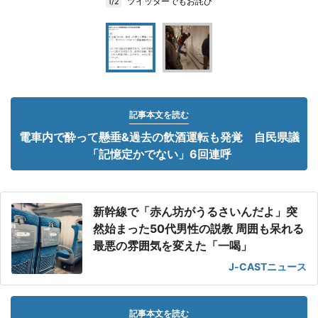
ツイッターでもお詫び
1/2
記事本文を読む
電車内で酔って懸垂&過去の飲酒運転も発覚 自民県議
「記憶定かでない」6回連呼
新幹線で「赤ん坊がうるさいんだよ」突
然始まった50代男性の説教 周囲も呆れる
最悪の雰囲気を変えた「一喝」
J-CASTニュース
記事本文を読む