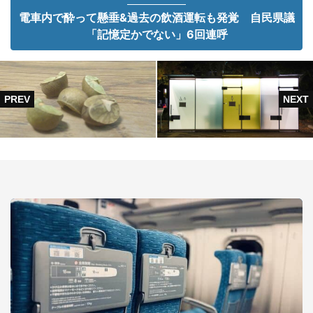
電車内で酔って懸垂&過去の飲酒運転も発覚 自民県議
「記憶定かでない」6回連呼