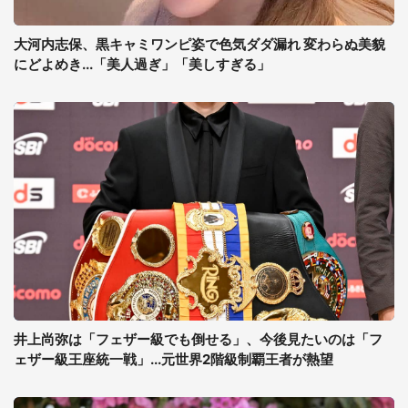
大河内志保、黒キャミワンピ姿で色気ダダ漏れ 変わらぬ美貌
にどよめき...「美人過ぎ」「美しすぎる」
井上尚弥は「フェザー級でも倒せる」、今後見たいのは「フ
ェザー級王座統一戦」...元世界2階級制覇王者が熱望