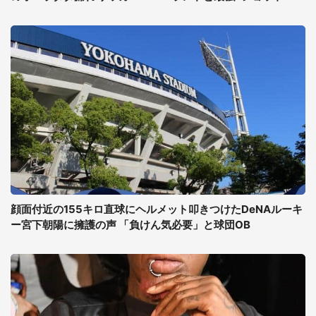
顔面付近の155キロ直球にヘルメット叩きつけたDeNAルーキ
ー宮下朝陽に擁護の声 「負けん気必要」と球団OB