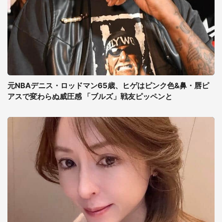
元NBAデニス・ロッドマン65歳、ヒゲはピンク色&鼻・唇ピ
アスで変わらぬ威圧感 「ブルズ」戦友ピッペンと