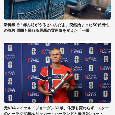
新幹線で「赤ん坊がうるさいんだよ」突然始まった50代男性
の説教 周囲も呆れる最悪の雰囲気を変えた「一喝」
元NBAマイケル・ジョーダン63歳、体形も変わらず...スター
のオーラダダ漏れ サッカー・ハーランドと最強2ショット