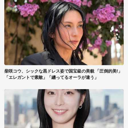
柴咲コウ、シックな黒ドレス姿で国宝級の美貌 「圧倒的美!」
「エレガントで素敵」「纏ってるオーラが違う」