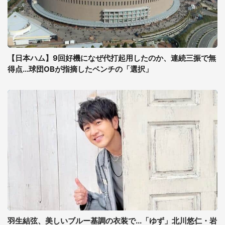
【日本ハム】9回好機になぜ代打起用したのか、連続三振で無
得点...球団OBが指摘したベンチの「選択」
羽生結弦、美しいブルー基調の衣装で...「ゆず」北川悠仁・岩