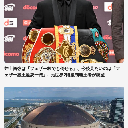
井上尚弥は「フェザー級でも倒せる」、今後見たいのは「フ
ェザー級王座統一戦」...元世界2階級制覇王者が熱望