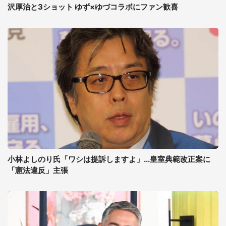
沢厚治と3ショット ゆず×ゆづコラボにファン歓喜
小林よしのり氏「ワシは提訴しますよ」...皇室典範改正案に
「憲法違反」主張