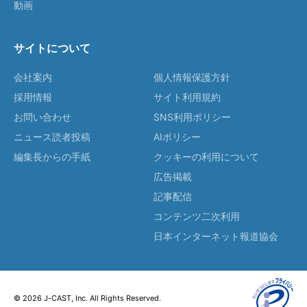
動画
サイトについて
会社案内
個人情報保護方針
採用情報
サイト利用規約
お問い合わせ
SNS利用ポリシー
ニュース読者投稿
AIポリシー
編集長からの手紙
クッキーの利用について
広告掲載
記事配信
コンテンツ二次利用
日本インターネット報道協会
© 2026 J-CAST, Inc. All Rights Reserved.