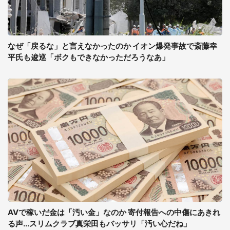
なぜ「戻るな」と言えなかったのか イオン爆発事故で斎藤幸
平氏も逡巡「ボクもできなかっただろうなあ」
AVで稼いだ金は「汚い金」なのか 寄付報告への中傷にあきれ
る声...スリムクラブ真栄田もバッサリ「汚い心だね」