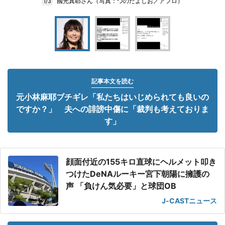
國光真耶さん（写真：つのだよしお／アフロ）
1/3
記事本文を読む
元小林麻耶ブチギレ「私たちはいじめられても良いの
ですか？」 夫への誹謗中傷に「裁判も考えておりま
す」
顔面付近の155キロ直球にヘルメット叩き
つけたDeNAルーキー宮下朝陽に擁護の
声 「負けん気必要」と球団OB
J-CASTニュース