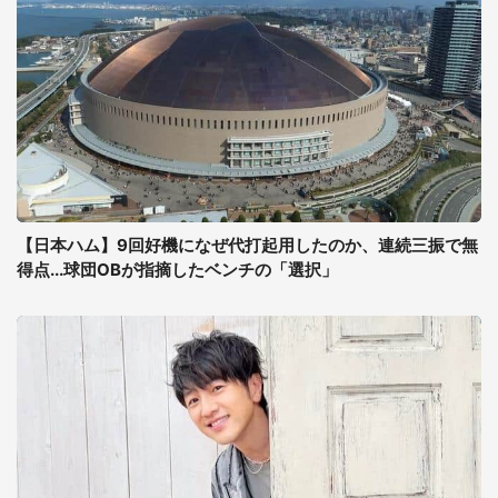
【日本ハム】9回好機になぜ代打起用したのか、連続三振で無
得点...球団OBが指摘したベンチの「選択」