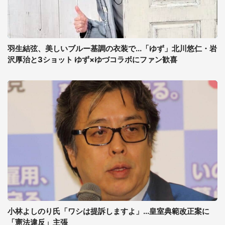
羽生結弦、美しいブルー基調の衣装で...「ゆず」北川悠仁・岩
沢厚治と3ショット ゆず×ゆづコラボにファン歓喜
小林よしのり氏「ワシは提訴しますよ」...皇室典範改正案に
「憲法違反」主張