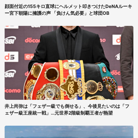
顔面付近の155キロ直球にヘルメット叩きつけたDeNAルーキ
ー宮下朝陽に擁護の声 「負けん気必要」と球団OB
井上尚弥は「フェザー級でも倒せる」、今後見たいのは「フ
ェザー級王座統一戦」...元世界2階級制覇王者が熱望