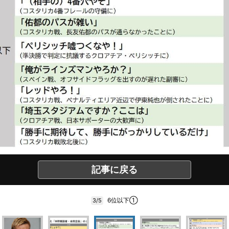
記事に戻る
6位以下①
3/5