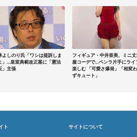
林よしのり氏「ワシは提訴しま
フィギュア・中井亜美、ミニ丈
よ」...皇室典範改正案に「憲法
服コーデで...ペンラ片手にライ
反」主張
楽しむ 「可愛さ爆発」「相変
ずキュート」
イト
サイトについて