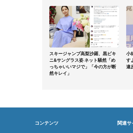
スキージャンプ高梨沙羅、黒ビキ
小
ニ&サングラス姿 ネット騒然「め
す
っちゃいいマジで」「今の方が断
違
然キレイ」
コンテンツ
関連サ