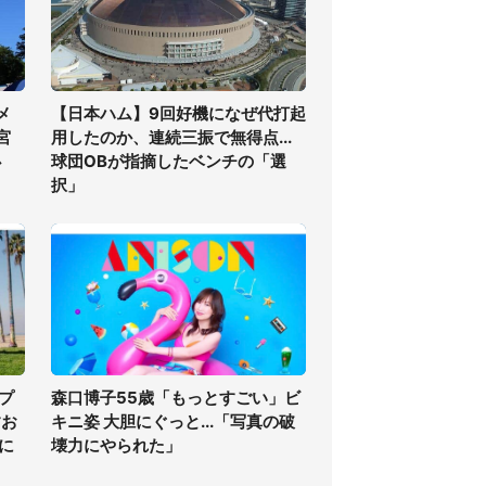
メ
【日本ハム】9回好機になぜ代打起
宮
用したのか、連続三振で無得点...
必
球団OBが指摘したベンチの「選
択」
プ
森口博子55歳「もっとすごい」ビ
すお
キニ姿 大胆にぐっと...「写真の破
に
壊力にやられた」