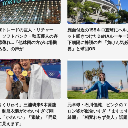
撃トレードの巨人・リチャー
顔面付近の155キロ直球にヘル
、ソフトバンク・秋広優人の存
ット叩きつけたDeNAルーキー
感薄れ...「他球団の方が出場機
下朝陽に擁護の声 「負けん気
ある」の声が
要」と球団OB
りくりゅう」三浦璃来&木原龍
元卓球・石川佳純、ピンクのエ
、制服衣装がかわいすぎて悶
ロン姿が似合いすぎ 「ますま
...「かわいい」「素敵」「同級
綺麗」「相変わらず美人」話題
に見えます」