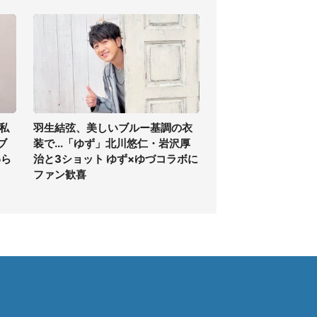
私
羽生結弦、美しいブルー基調の衣
ブ
装で...「ゆず」北川悠仁・岩沢厚
わら
治と3ショット ゆず×ゆづコラボに
ファン歓喜