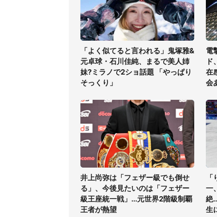
「よく似てると言われる」鬼塚雅&
電
元卓球・石川佳純、まるで美人姉
ド
妹?ミラノで2ショ話題 「やっぱり
在
そっくり」
会
井上尚弥は「フェザー級でも倒せ
「
る」、今後見たいのは「フェザー
一
級王座統一戦」...元世界2階級制覇
絶
王者が熱望
生