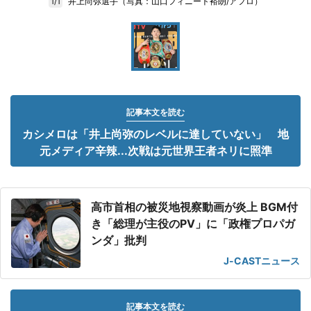
井上尚弥選手（写真：山口フィニート裕朗/アフロ）
1/1
記事本文を読む
カシメロは「井上尚弥のレベルに達していない」 地
元メディア辛辣...次戦は元世界王者ネリに照準
高市首相の被災地視察動画が炎上 BGM付
き「総理が主役のPV」に「政権プロパガ
ンダ」批判
J-CASTニュース
記事本文を読む