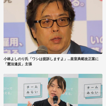
小林よしのり氏「ワシは提訴しますよ」...皇室典範改正案に
「憲法違反」主張