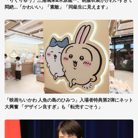
「りくりゅう」三浦璃来&木原龍一、制服衣装がかわいすぎて
悶絶...「かわいい」「素敵」「同級生に見えます」
「映画ちいかわ 人魚の島のひみつ」入場者特典第2弾にネット
大興奮 「デザイン良すぎ」も「転売すごそう」