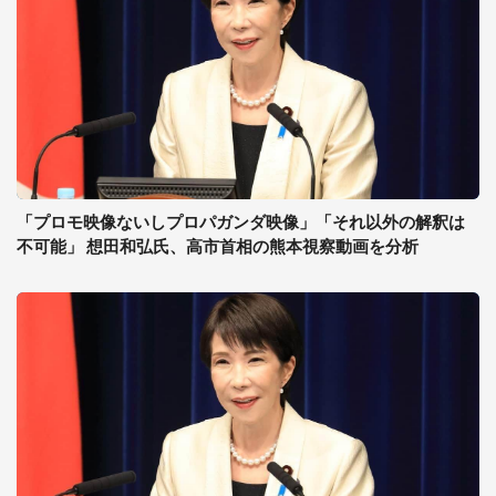
「プロモ映像ないしプロパガンダ映像」「それ以外の解釈は
不可能」 想田和弘氏、高市首相の熊本視察動画を分析