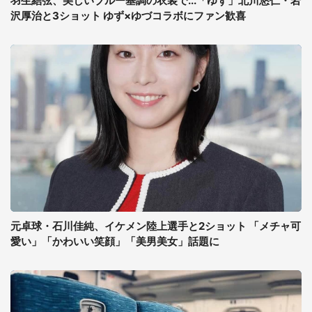
羽生結弦、美しいブルー基調の衣装で...「ゆず」北川悠仁・岩
沢厚治と3ショット ゆず×ゆづコラボにファン歓喜
元卓球・石川佳純、イケメン陸上選手と2ショット 「メチャ可
愛い」「かわいい笑顔」「美男美女」話題に