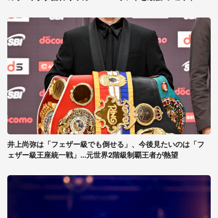
井上尚弥は「フェザー級でも倒せる」、今後見たいのは「フ
ェザー級王座統一戦」...元世界2階級制覇王者が熱望