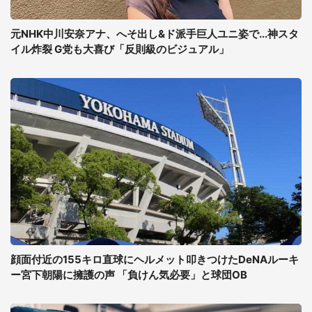
元NHK中川安奈アナ、へそ出し&ド派手巨人ユニ姿で...神スタ
イル炸裂 G党も大喜び「反則級のビジュアル」
顔面付近の155キロ直球にヘルメット叩きつけたDeNAルーキ
ー宮下朝陽に擁護の声 「負けん気必要」と球団OB