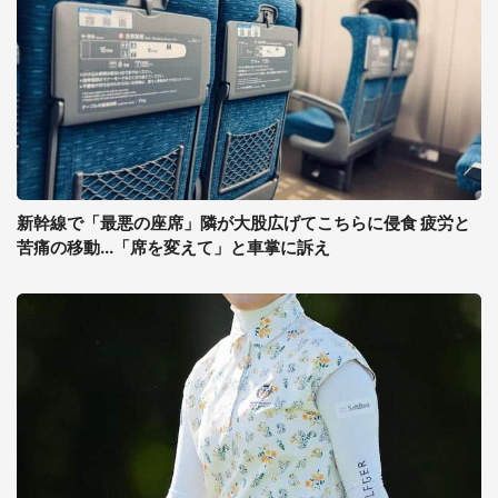
新幹線で「最悪の座席」隣が大股広げてこちらに侵食 疲労と
苦痛の移動...「席を変えて」と車掌に訴え