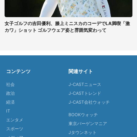
女子ゴルフの吉田優利、膝上ミニスカのコーデでLA満喫「激
カワ」ショット ゴルフウェア姿と雰囲気変わって
コンテンツ
関連サイト
社会
J-CASTニュース
政治
J-CASTトレンド
経済
J-CAST会社ウォッチ
IT
BOOKウォッチ
エンタメ
東京バーゲンマニア
スポーツ
Jタウンネット