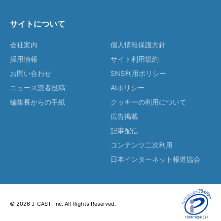
サイトについて
会社案内
個人情報保護方針
採用情報
サイト利用規約
お問い合わせ
SNS利用ポリシー
ニュース読者投稿
AIポリシー
編集長からの手紙
クッキーの利用について
広告掲載
記事配信
コンテンツ二次利用
日本インターネット報道協会
© 2026 J-CAST, Inc. All Rights Reserved.