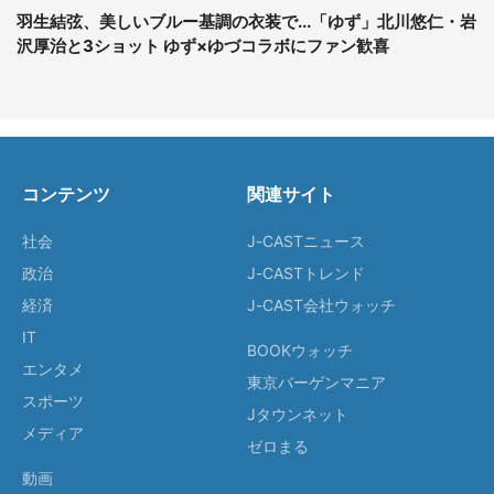
羽生結弦、美しいブルー基調の衣装で...「ゆず」北川悠仁・岩
沢厚治と3ショット ゆず×ゆづコラボにファン歓喜
コンテンツ
関連サイト
社会
J-CASTニュース
政治
J-CASTトレンド
経済
J-CAST会社ウォッチ
IT
BOOKウォッチ
エンタメ
東京バーゲンマニア
スポーツ
Jタウンネット
メディア
ゼロまる
動画