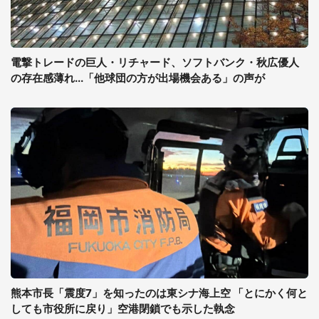
電撃トレードの巨人・リチャード、ソフトバンク・秋広優人
の存在感薄れ...「他球団の方が出場機会ある」の声が
熊本市長「震度7」を知ったのは東シナ海上空 「とにかく何と
しても市役所に戻り」空港閉鎖でも示した執念