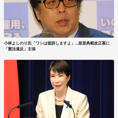
小林よしのり氏「ワシは提訴しますよ」...皇室典範改正案に
「憲法違反」主張