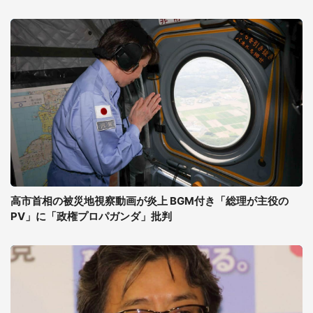
高市首相の被災地視察動画が炎上 BGM付き「総理が主役の
PV」に「政権プロパガンダ」批判