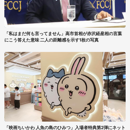
「私はまだ何も言ってません」高市首相が赤沢経産相の言葉
にこう答えた意味 二人の距離感を示す1枚の写真
「映画ちいかわ 人魚の島のひみつ」入場者特典第2弾にネット