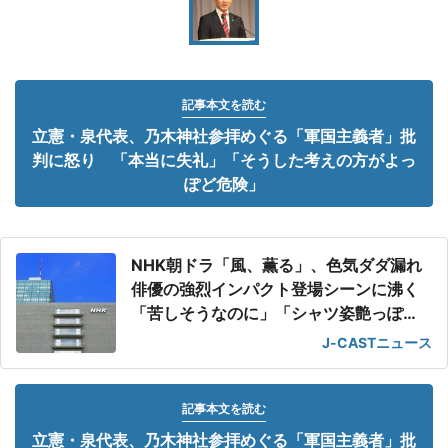
記事本文を読む
立憲・泉代表、乃木神社参拝めぐる「軍国主義者」批
判に怒り 「本当に失礼」「そうした考えの方がよっ
ぽど危険」
NHK朝ドラ「風、薫る」、色気ダダ漏れ
俳優の強烈インパクト登場シーンに沸く
「苦しそうなのに」「シャツ姿艶っぽ
い」
J-CASTニュース
記事本文を読む
立憲・泉代表、乃木神社参拝めぐる「軍国主義者」批