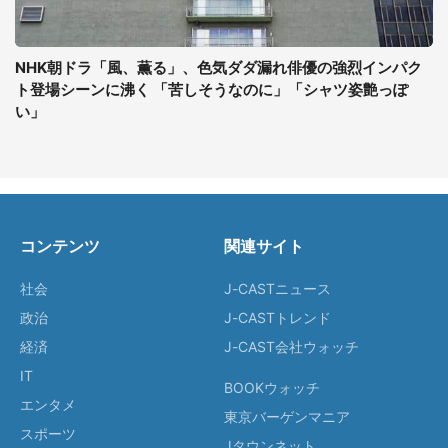
NHK朝ドラ「風、薫る」、色気ダダ漏れ俳優の強烈インパク
ト登場シーンに沸く 「苦しそうなのに」「シャツ姿艶っぽ
い」
コンテンツ
関連サイト
社会
J-CASTニュース
政治
J-CASTトレンド
経済
J-CAST会社ウォッチ
IT
BOOKウォッチ
エンタメ
東京バーゲンマニア
スポーツ
Jタウンネット