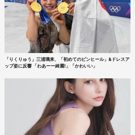
「りくりゅう」三浦璃来、「初めてのピンヒール」&ドレスア
ップ姿に反響 「わあーー綺麗!」「かわいい」