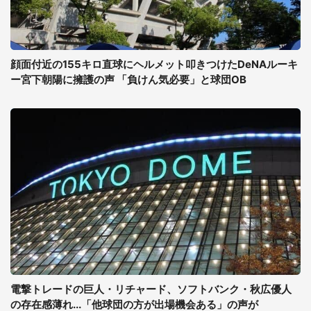
顔面付近の155キロ直球にヘルメット叩きつけたDeNAルーキ
ー宮下朝陽に擁護の声 「負けん気必要」と球団OB
電撃トレードの巨人・リチャード、ソフトバンク・秋広優人
の存在感薄れ...「他球団の方が出場機会ある」の声が