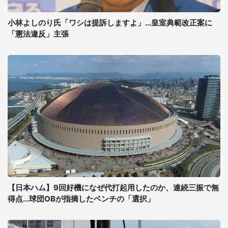
小林よしのり氏「ワシは提訴しますよ」...皇室典範改正案に
「憲法違反」主張
【日本ハム】9回好機になぜ代打起用したのか、連続三振で無
得点...球団OBが指摘したベンチの「選択」