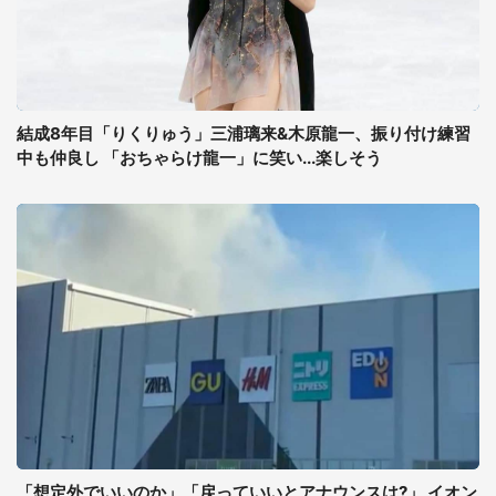
結成8年目「りくりゅう」三浦璃来&木原龍一、振り付け練習
中も仲良し 「おちゃらけ龍一」に笑い...楽しそう
「想定外でいいのか」「戻っていいとアナウンスは?」 イオン