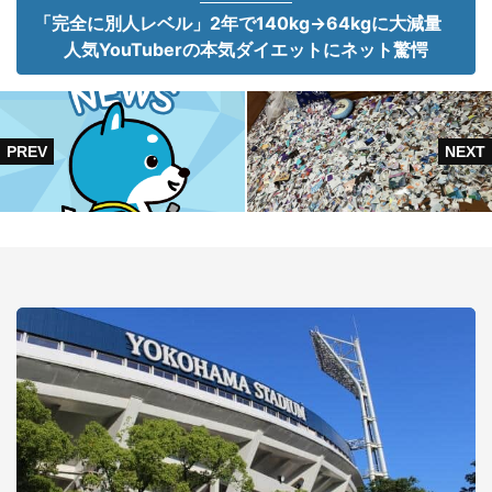
「完全に別人レベル」2年で140kg→64kgに大減量
人気YouTuberの本気ダイエットにネット驚愕