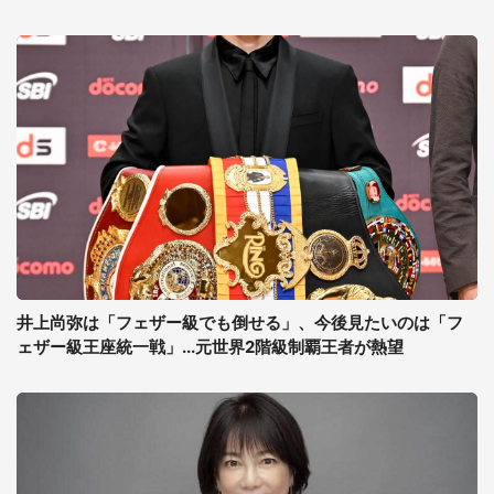
井上尚弥は「フェザー級でも倒せる」、今後見たいのは「フ
ェザー級王座統一戦」...元世界2階級制覇王者が熱望