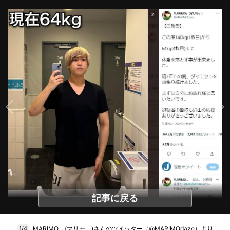
記事に戻る
MARIMO。(マリモ。)さんのツイッター（@MARIMOdaze）より
1/4