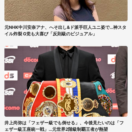
元NHK中川安奈アナ、へそ出し&ド派手巨人ユニ姿で...神スタ
イル炸裂 G党も大喜び「反則級のビジュアル」
井上尚弥は「フェザー級でも倒せる」、今後見たいのは「フ
ェザー級王座統一戦」...元世界2階級制覇王者が熱望