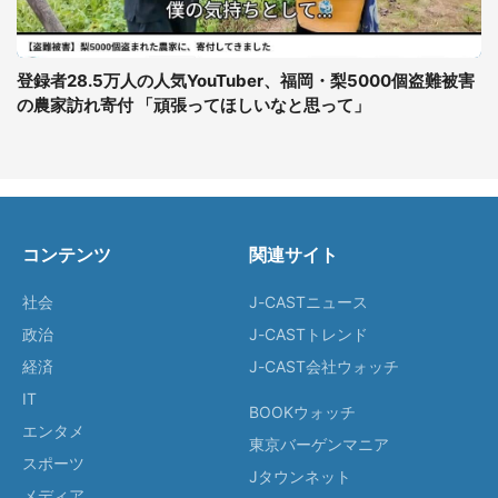
登録者28.5万人の人気YouTuber、福岡・梨5000個盗難被害
の農家訪れ寄付 「頑張ってほしいなと思って」
コンテンツ
関連サイト
社会
J-CASTニュース
政治
J-CASTトレンド
経済
J-CAST会社ウォッチ
IT
BOOKウォッチ
エンタメ
東京バーゲンマニア
スポーツ
Jタウンネット
メディア