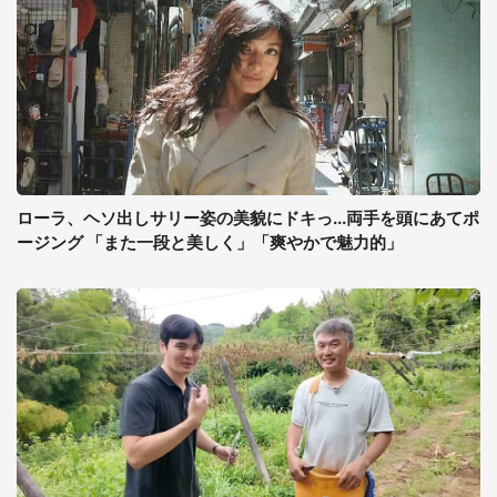
ローラ、ヘソ出しサリー姿の美貌にドキっ...両手を頭にあてポ
ージング 「また一段と美しく」「爽やかで魅力的」