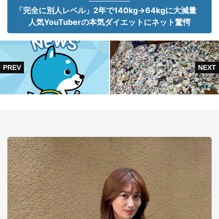
「完全に別人レベル」2年で140kg→64kgに大減量
人気YouTuberの本気ダイエットにネット驚愕