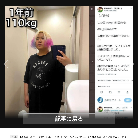
記事に戻る
MARIMO。(マリモ。)さんのツイッター（@MARIMOdaze）より
3/4