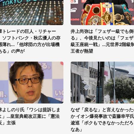
撃トレードの巨人・リチャー
井上尚弥は「フェザー級でも倒
、ソフトバンク・秋広優人の存
る」、今後見たいのは「フェザ
感薄れ...「他球団の方が出場機
級王座統一戦」...元世界2階級
ある」の声が
王者が熱望
林よしのり氏「ワシは提訴しま
なぜ「戻るな」と言えなかった
よ」...皇室典範改正案に「憲法
か イオン爆発事故で斎藤幸平
反」主張
逡巡「ボクもできなかっただろ
なあ」