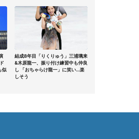
演
結成8年目「りくりゅう」三浦璃来
ド
&木原龍一、振り付け練習中も仲良
も似
し 「おちゃらけ龍一」に笑い...楽
しそう