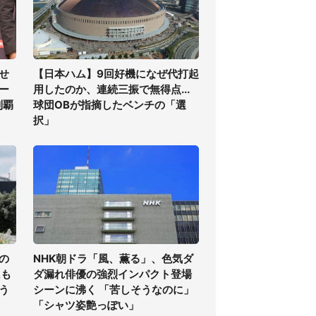
せ
【日本ハム】9回好機になぜ代打起
ー
用したのか、連続三振で無得点...
制覇
球団OBが指摘したベンチの「選
択」
の
NHK朝ドラ「風、薫る」、色気ダ
氏も
ダ漏れ俳優の強烈インパクト登場
う
シーンに沸く 「苦しそうなのに」
「シャツ姿艶っぽい」