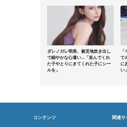
ダレノガレ明美、被災地炊き出し
「
で細やかな心遣い...「並んでくれ
て
た子やとりにきてくれた子にシー
に
ルを」
い
コンテンツ
関連サ