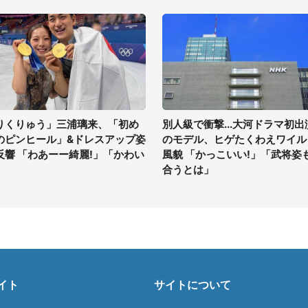
りくりゅう」三浦璃来、「初め
別人級で衝撃...大河ドラマ初出
のピンヒール」&ドレスアップ姿
のモデル、ヒゲたくわえワイル
反響 「わあーー綺麗!」「かわい
風貌 「かっこいい!」「武将姿
」
合うとは」
イト
サイトについて