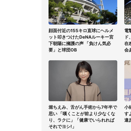
顔面付近の155キロ直球にヘルメ
電
ット叩きつけたDeNAルーキー宮
ド
下朝陽に擁護の声 「負けん気必
在
要」と球団OB
会
堀ちえみ、舌がん手術から7年半で
小
思い 「嘆くことが前より少なくな
す
り、ラクに」「健康でいられれば
違
それでヨシ!」