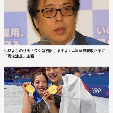
小林よしのり氏「ワシは提訴しますよ」...皇室典範改正案に
「憲法違反」主張