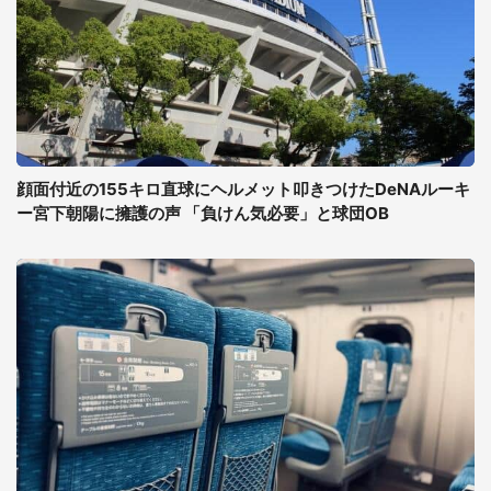
顔面付近の155キロ直球にヘルメット叩きつけたDeNAルーキ
ー宮下朝陽に擁護の声 「負けん気必要」と球団OB