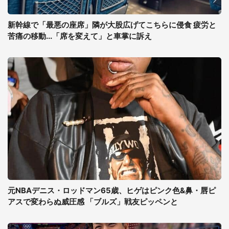
新幹線で「最悪の座席」隣が大股広げてこちらに侵食 疲労と
苦痛の移動...「席を変えて」と車掌に訴え
元NBAデニス・ロッドマン65歳、ヒゲはピンク色&鼻・唇ピ
アスで変わらぬ威圧感 「ブルズ」戦友ピッペンと