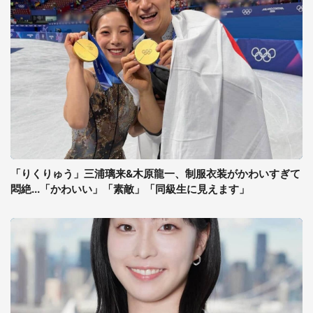
「りくりゅう」三浦璃来&木原龍一、制服衣装がかわいすぎて
悶絶...「かわいい」「素敵」「同級生に見えます」