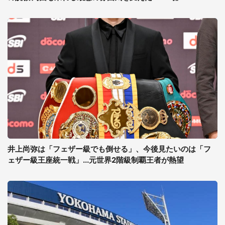
井上尚弥は「フェザー級でも倒せる」、今後見たいのは「フ
ェザー級王座統一戦」...元世界2階級制覇王者が熱望