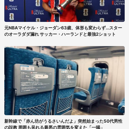
元NBAマイケル・ジョーダン63歳、体形も変わらず...スター
のオーラダダ漏れ サッカー・ハーランドと最強2ショット
新幹線で「赤ん坊がうるさいんだよ」突然始まった50代男性
の説教 周囲も呆れる最悪の雰囲気を変えた「一喝」