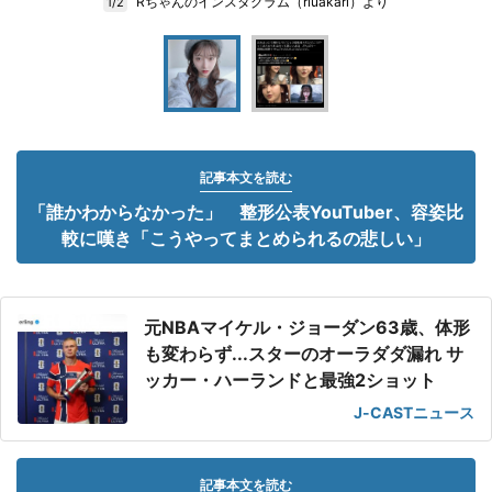
Rちゃんのインスタグラム（riuakari）より
1/2
記事本文を読む
「誰かわからなかった」 整形公表YouTuber、容姿比
較に嘆き「こうやってまとめられるの悲しい」
元NBAマイケル・ジョーダン63歳、体形
も変わらず...スターのオーラダダ漏れ サ
ッカー・ハーランドと最強2ショット
J-CASTニュース
記事本文を読む