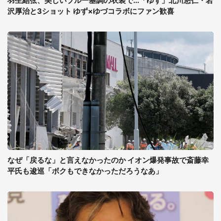
羽生結弦、美しいブルー基調の衣装で...「ゆず」北川悠仁・岩
沢厚治と3ショット ゆず×ゆづコラボにファン歓喜
なぜ「戻るな」と言えなかったのか イオン爆発事故で斎藤幸
平氏も逡巡「ボクもできなかっただろうなあ」