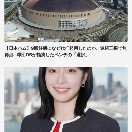
【日本ハム】9回好機になぜ代打起用したのか、連続三振で無
得点...球団OBが指摘したベンチの「選択」