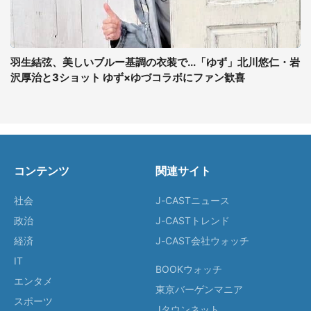
羽生結弦、美しいブルー基調の衣装で...「ゆず」北川悠仁・岩
沢厚治と3ショット ゆず×ゆづコラボにファン歓喜
コンテンツ
関連サイト
社会
J-CASTニュース
政治
J-CASTトレンド
経済
J-CAST会社ウォッチ
IT
BOOKウォッチ
エンタメ
東京バーゲンマニア
スポーツ
Jタウンネット