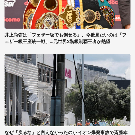
井上尚弥は「フェザー級でも倒せる」、今後見たいのは「フ
ェザー級王座統一戦」...元世界2階級制覇王者が熱望
なぜ「戻るな」と言えなかったのか イオン爆発事故で斎藤幸