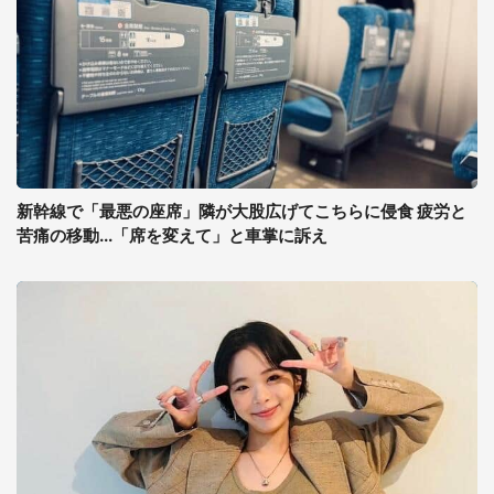
新幹線で「最悪の座席」隣が大股広げてこちらに侵食 疲労と
苦痛の移動...「席を変えて」と車掌に訴え