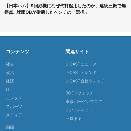
【日本ハム】9回好機になぜ代打起用したのか、連続三振で無
得点...球団OBが指摘したベンチの「選択」
コンテンツ
関連サイト
社会
J-CASTニュース
政治
J-CASTトレンド
経済
J-CAST会社ウォッチ
IT
BOOKウォッチ
エンタメ
東京バーゲンマニア
スポーツ
Jタウンネット
メディア
ゼロまる
動画