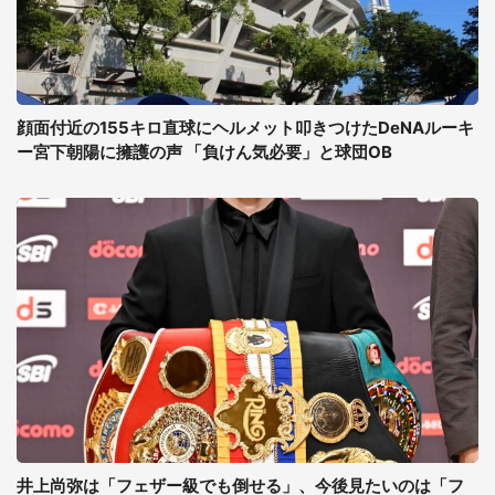
顔面付近の155キロ直球にヘルメット叩きつけたDeNAルーキ
ー宮下朝陽に擁護の声 「負けん気必要」と球団OB
井上尚弥は「フェザー級でも倒せる」、今後見たいのは「フ