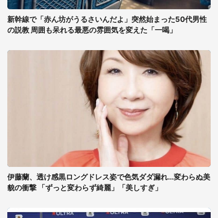
新幹線で「赤ん坊がうるさいんだよ」突然始まった50代男性
の説教 周囲も呆れる最悪の雰囲気を変えた「一喝」
伊藤蘭、透け感黒ロングドレス姿で色気ダダ漏れ...変わらぬ美
貌の衝撃 「ずっと変わらず綺麗」「美しすぎ」