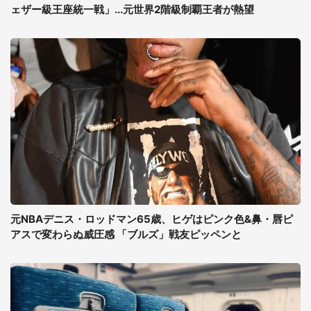
ェザー級王座統一戦」...元世界2階級制覇王者が熱望
元NBAデニス・ロッドマン65歳、ヒゲはピンク色&鼻・唇ピ
アスで変わらぬ威圧感 「ブルズ」戦友ピッペンと