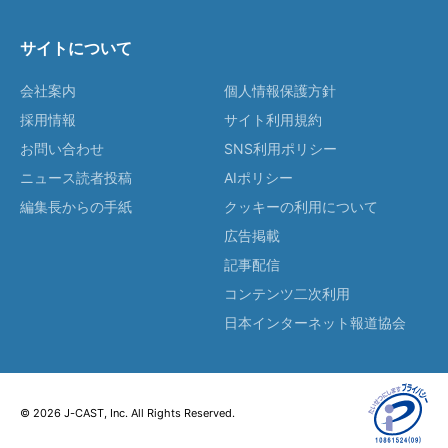
サイトについて
会社案内
個人情報保護方針
採用情報
サイト利用規約
お問い合わせ
SNS利用ポリシー
ニュース読者投稿
AIポリシー
編集長からの手紙
クッキーの利用について
広告掲載
記事配信
コンテンツ二次利用
日本インターネット報道協会
© 2026 J-CAST, Inc. All Rights Reserved.