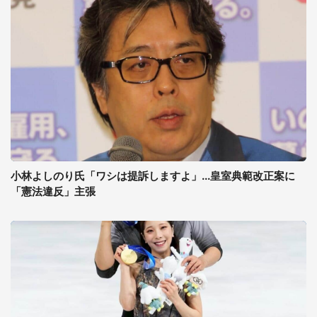
小林よしのり氏「ワシは提訴しますよ」...皇室典範改正案に
「憲法違反」主張