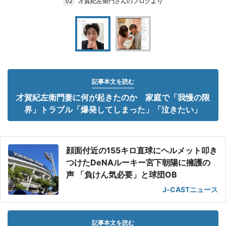
才賀紀左衛門さんのブログより
1/2
記事本文を読む
才賀紀左衛門妻に何が起きたのか 家庭で「我慢の限
界」トラブル「爆発してしまった」「泣きたい」
顔面付近の155キロ直球にヘルメット叩き
つけたDeNAルーキー宮下朝陽に擁護の
声 「負けん気必要」と球団OB
J-CASTニュース
記事本文を読む