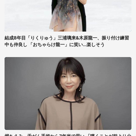
結成8年目「りくりゅう」三浦璃来&木原龍一、振り付け練習
中も仲良し 「おちゃらけ龍一」に笑い...楽しそう