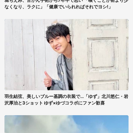
堀ちえみ、舌がん手術から7年半で思い 「嘆くことが前より少
なくなり、ラクに」「健康でいられればそれでヨシ!」
羽生結弦、美しいブルー基調の衣装で...「ゆず」北川悠仁・岩
沢厚治と3ショット ゆず×ゆづコラボにファン歓喜