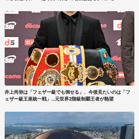
井上尚弥は「フェザー級でも倒せる」、今後見たいのは「フ
ェザー級王座統一戦」...元世界2階級制覇王者が熱望