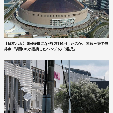
【日本ハム】9回好機になぜ代打起用したのか、連続三振で無
得点...球団OBが指摘したベンチの「選択」