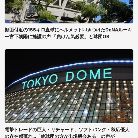
顔面付近の155キロ直球にヘルメット叩きつけたDeNAルーキ
ー宮下朝陽に擁護の声 「負けん気必要」と球団OB
電撃トレードの巨人・リチャード、ソフトバンク・秋広優人
の存在感薄れ...「他球団の方が出場機会ある」の声が