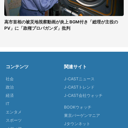
高市首相の被災地視察動画が炎上 BGM付き「総理が主役の
PV」に「政権プロパガンダ」批判
コンテンツ
関連サイト
社会
J-CASTニュース
政治
J-CASTトレンド
経済
J-CAST会社ウォッチ
IT
BOOKウォッチ
エンタメ
東京バーゲンマニア
スポーツ
Jタウンネット