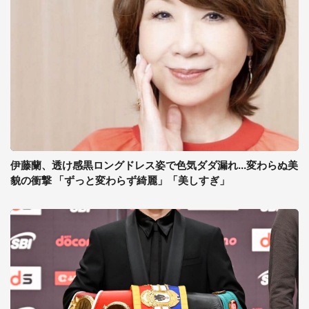
伊藤蘭、透け感黒ロングドレス姿で色気ダダ漏れ...変わらぬ美
貌の衝撃 「ずっと変わらず綺麗」「美しすぎ」