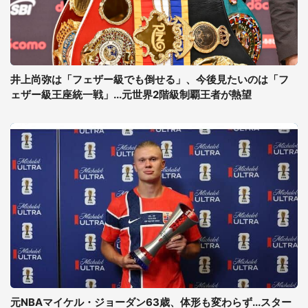
井上尚弥は「フェザー級でも倒せる」、今後見たいのは「フ
ェザー級王座統一戦」...元世界2階級制覇王者が熱望
元NBAマイケル・ジョーダン63歳、体形も変わらず...スター