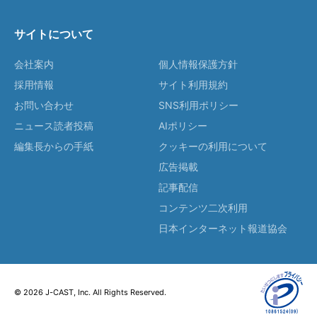
サイトについて
会社案内
個人情報保護方針
採用情報
サイト利用規約
お問い合わせ
SNS利用ポリシー
ニュース読者投稿
AIポリシー
編集長からの手紙
クッキーの利用について
広告掲載
記事配信
コンテンツ二次利用
日本インターネット報道協会
© 2026 J-CAST, Inc. All Rights Reserved.