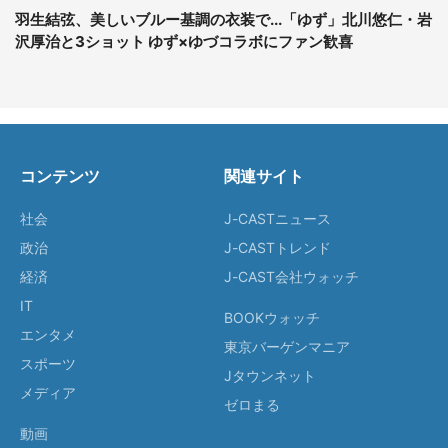
羽生結弦、美しいブルー基調の衣装で...「ゆず」北川悠仁・岩
沢厚治と3ショット ゆず×ゆづコラボにファン歓喜
コンテンツ
関連サイト
社会
J-CASTニュース
政治
J-CASTトレンド
経済
J-CAST会社ウォッチ
IT
BOOKウォッチ
エンタメ
東京バーゲンマニア
スポーツ
Jタウンネット
メディア
ゼロまる
動画