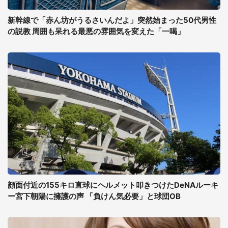
新幹線で「赤ん坊がうるさいんだよ」突然始まった50代男性
の説教 周囲も呆れる最悪の雰囲気を変えた「一喝」
顔面付近の155キロ直球にヘルメット叩きつけたDeNAルーキ
ー宮下朝陽に擁護の声 「負けん気必要」と球団OB