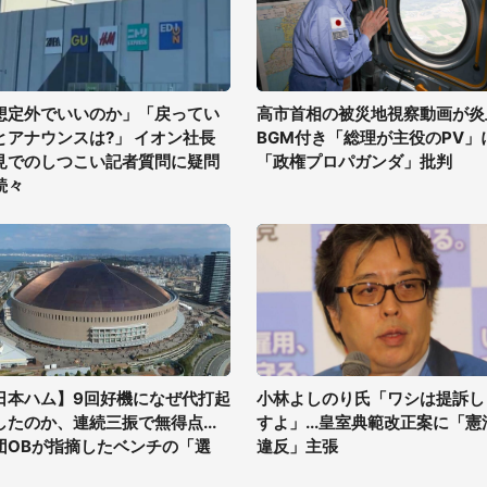
想定外でいいのか」「戻ってい
高市首相の被災地視察動画が炎
とアナウンスは?」 イオン社長
BGM付き「総理が主役のPV」
見でのしつこい記者質問に疑問
「政権プロパガンダ」批判
続々
日本ハム】9回好機になぜ代打起
小林よしのり氏「ワシは提訴し
したのか、連続三振で無得点...
すよ」...皇室典範改正案に「憲
団OBが指摘したベンチの「選
違反」主張
」