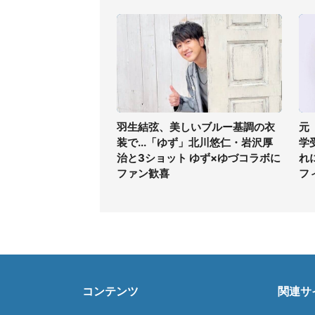
羽生結弦、美しいブルー基調の衣
元
装で...「ゆず」北川悠仁・岩沢厚
学
治と3ショット ゆず×ゆづコラボに
れ
ファン歓喜
フ
コンテンツ
関連サ