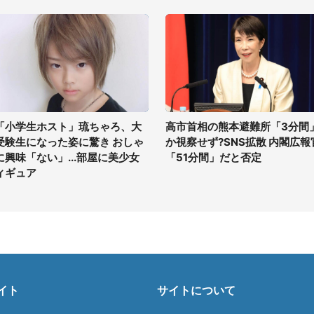
「小学生ホスト」琉ちゃろ、大
高市首相の熊本避難所「3分間
受験生になった姿に驚き おしゃ
か視察せず?SNS拡散 内閣広報
に興味「ない」...部屋に美少女
「51分間」だと否定
ィギュア
イト
サイトについて