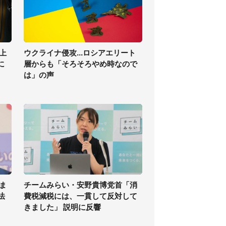
上
ウクライナ侵攻...ロシアエリート
に
層からも「そろそろやめ時なので
は」の声
ま
チームみらい・安野貴博党首「消
法
費税減税には、一貫して反対して
きました」 説明に反響