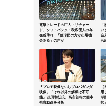
電撃トレードの巨人・リチャー
「
ド、ソフトバンク・秋広優人の存
い
在感薄れ...「他球団の方が出場機
会
会ある」の声が
も
「プロモ映像ないしプロパガンダ
【
映像」「それ以外の解釈は不可
用
能」 想田和弘氏、高市首相の熊本
球
視察動画を分析
択