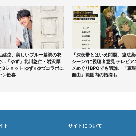
生結弦、美しいブルー基調の衣
「深夜帯とはいえ問題」違法薬
で...「ゆず」北川悠仁・岩沢厚
シーン?に視聴者意見 テレビア
と3ショット ゆず×ゆづコラボに
メめぐりBPOでも議論、「表
ァン歓喜
自由」範囲内の指摘も
イト
サイトについて