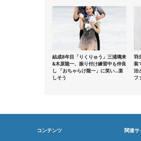
結成8年目「りくりゅう」三浦璃来
羽
&木原龍一、振り付け練習中も仲良
装
し 「おちゃらけ龍一」に笑い...楽
治
しそう
フ
コンテンツ
関連サ