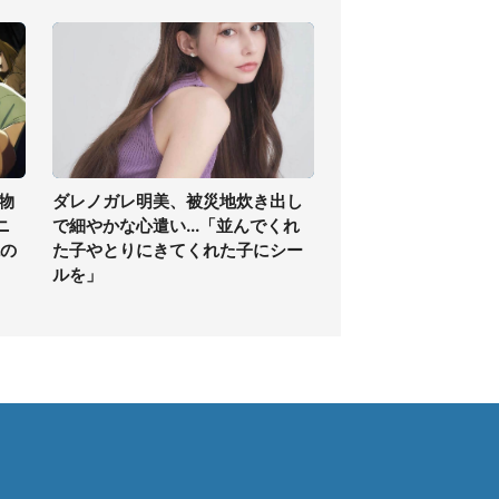
物
ダレノガレ明美、被災地炊き出し
ニ
で細やかな心遣い...「並んでくれ
現の
た子やとりにきてくれた子にシー
ルを」