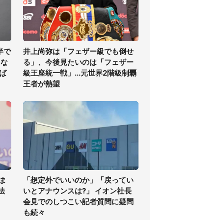
半で
井上尚弥は「フェザー級でも倒せ
くな
る」、今後見たいのは「フェザー
ば
級王座統一戦」...元世界2階級制覇
王者が熱望
ま
「想定外でいいのか」「戻ってい
法
いとアナウンスは?」 イオン社長
会見でのしつこい記者質問に疑問
も続々