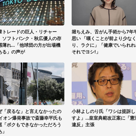
撃トレードの巨人・リチャー
堀ちえみ、舌がん手術から7年
、ソフトバンク・秋広優人の存
思い 「嘆くことが前より少な
感薄れ...「他球団の方が出場機
り、ラクに」「健康でいられれ
ある」の声が
それでヨシ!」
ぜ「戻るな」と言えなかったの
小林よしのり氏「ワシは提訴し
 イオン爆発事故で斎藤幸平氏も
すよ」...皇室典範改正案に「憲
巡「ボクもできなかっただろう
違反」主張
あ」