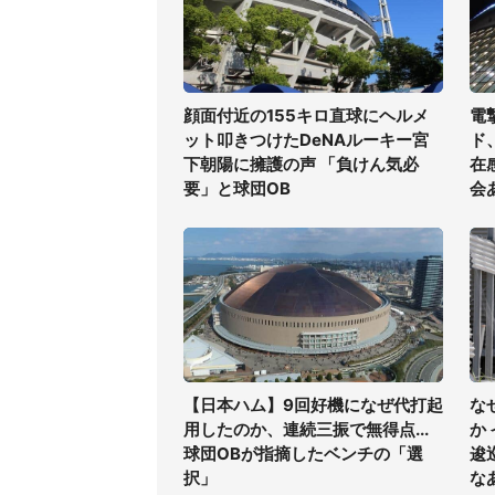
顔面付近の155キロ直球にヘルメ
電
ット叩きつけたDeNAルーキー宮
ド
下朝陽に擁護の声 「負けん気必
在
要」と球団OB
会
【日本ハム】9回好機になぜ代打起
な
用したのか、連続三振で無得点...
か
球団OBが指摘したベンチの「選
逡
択」
な