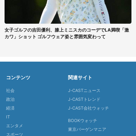
女子ゴルフの吉田優利、膝上ミニスカのコーデでLA満喫「激
カワ」ショット ゴルフウェア姿と雰囲気変わって
コンテンツ
関連サイト
社会
J-CASTニュース
政治
J-CASTトレンド
経済
J-CAST会社ウォッチ
IT
BOOKウォッチ
エンタメ
東京バーゲンマニア
スポーツ