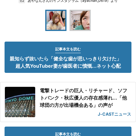
あやなんさんのインスタグラム（ayachan_0619）より
1/2
記事本文を読む
親知らず抜いたら「健全な歯が思いっきり欠けた」
超人気YouTuber妻が歯医者に憤慨...ネット心配
電撃トレードの巨人・リチャード、ソフ
トバンク・秋広優人の存在感薄れ...「他
球団の方が出場機会ある」の声が
J-CASTニュース
記事本文を読む