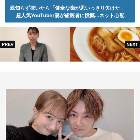
親知らず抜いたら「健全な歯が思いっきり欠けた」
超人気YouTuber妻が歯医者に憤慨...ネット心配