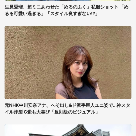
生見愛瑠、超ミニあわせた「めるのふく」私服ショット 「め
るる可愛い過ぎる」「スタイル良すぎない!?」
元NHK中川安奈アナ、へそ出し&ド派手巨人ユニ姿で...神スタ
イル炸裂 G党も大喜び「反則級のビジュアル」