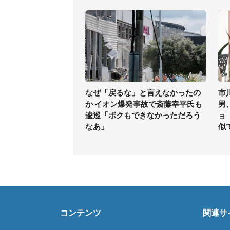
なぜ「戻るな」と言えなかったの
市
か イオン爆発事故で斎藤幸平氏も
男
逡巡「ボクもできなかっただろう
ョ
なあ」
似
コンテンツ
関連サ