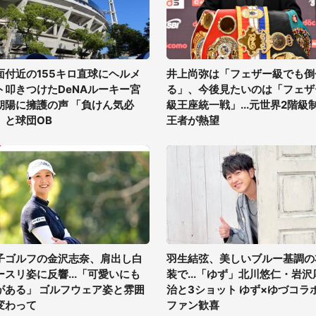
面付近の155キロ直球にヘルメ
井上尚弥は「フェザー級でも倒
ト叩きつけたDeNAルーキー宮
る」、今後見たいのは「フェザ
朝陽に擁護の声 「負けん気必
級王座統一戦」...元世界2階級
」と球団OB
王者が熱望
子ゴルフの金沢志奈、肩出し白
羽生結弦、美しいブルー基調の
ースリ姿に反響...「可愛いにも
装で...「ゆず」北川悠仁・岩沢
がある」 ゴルフウェア姿と雰囲
治と3ショット ゆず×ゆづコラ
変わって
ファン歓喜