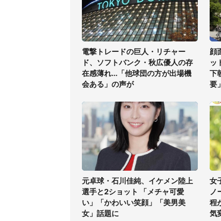
電撃トレードの巨人・リチャー
顔
ド、ソフトバンク・秋広優人の存
ッ
在感薄れ...「他球団の方が出場機
下
会ある」の声が
要
元卓球・石川佳純、イケメン陸上
女
選手と2ショット 「メチャ可愛
ノ
い」「かわいい笑顔」「美男美
程
女」話題に
気