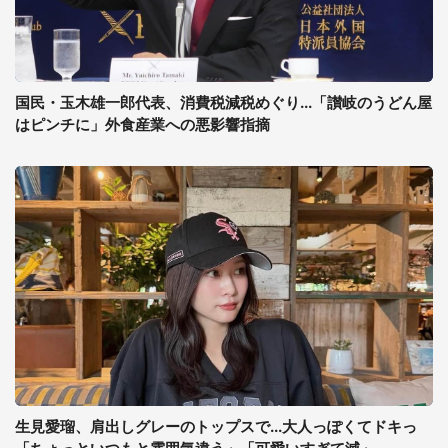
国民・玉木雄一郎代表、消費税減税めぐり...「讃岐のうどん屋
はピンチに」外食産業への悪影響指摘
生見愛瑠、肩出しグレーのトップスで...大人っぽくてドキっ