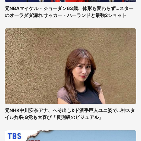
元NBAマイケル・ジョーダン63歳、体形も変わらず...スター
のオーラダダ漏れ サッカー・ハーランドと最強2ショット
元NHK中川安奈アナ、へそ出し&ド派手巨人ユニ姿で...神スタ
イル炸裂 G党も大喜び「反則級のビジュアル」