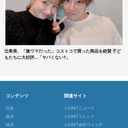
辻希美、「激ウマだった」コストコで買った商品を絶賛 子ど
もたちに大好評...「ヤバくない?」
コンテンツ
関連サイト
社会
J-CASTニュース
政治
J-CASTトレンド
経済
J-CAST会社ウォッチ