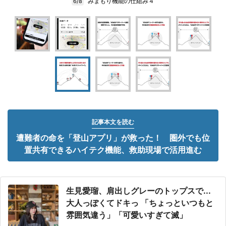
みまもり機能の仕組み４
6/8
記事本文を読む
遭難者の命を「登山アプリ」が救った！ 圏外でも位
置共有できるハイテク機能、救助現場で活用進む
生見愛瑠、肩出しグレーのトップスで...
大人っぽくてドキっ 「ちょっといつもと
雰囲気違う」「可愛いすぎて滅」