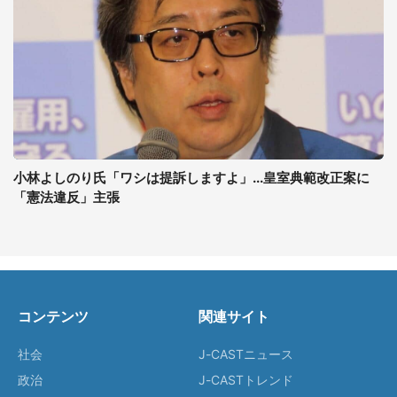
小林よしのり氏「ワシは提訴しますよ」...皇室典範改正案に
「憲法違反」主張
コンテンツ
関連サイト
社会
J-CASTニュース
政治
J-CASTトレンド