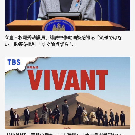
立憲・杉尾秀哉議員、誹謗中傷動画疑惑巡る「流儀ではな
い」返答を批判 「すぐ論点ずらし」