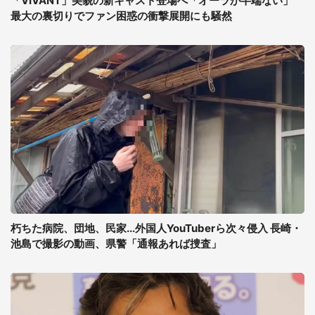
「VIVANT」美貌の新キャスト登場へ「オーラが半端ない」
最大の裏切りでファン困惑の衝撃展開にも騒然
朽ちた病院、団地、民家...外国人YouTuberら次々侵入 長崎・
池島で撮影の動画、県警「通報あれば捜査」