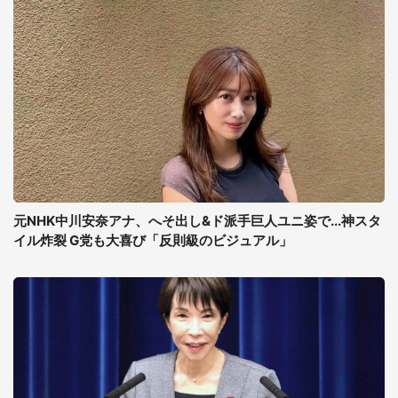
元NHK中川安奈アナ、へそ出し&ド派手巨人ユニ姿で...神スタ
イル炸裂 G党も大喜び「反則級のビジュアル」