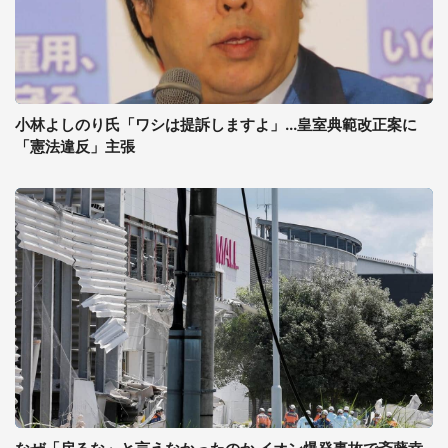
小林よしのり氏「ワシは提訴しますよ」...皇室典範改正案に
「憲法違反」主張