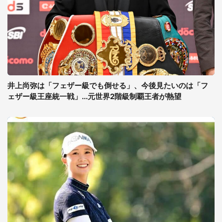
井上尚弥は「フェザー級でも倒せる」、今後見たいのは「フ
ェザー級王座統一戦」...元世界2階級制覇王者が熱望