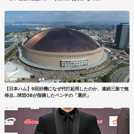
【日本ハム】9回好機になぜ代打起用したのか、連続三振で無
得点...球団OBが指摘したベンチの「選択」