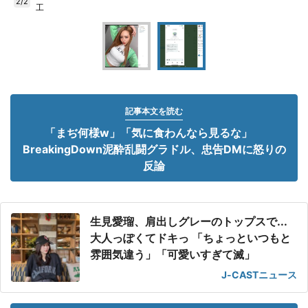
2/2
工
記事本文を読む
「まぢ何様w」「気に食わんなら見るな」
BreakingDown泥酔乱闘グラドル、忠告DMに怒りの
反論
生見愛瑠、肩出しグレーのトップスで...
大人っぽくてドキっ 「ちょっといつもと
雰囲気違う」「可愛いすぎて滅」
J-CASTニュース