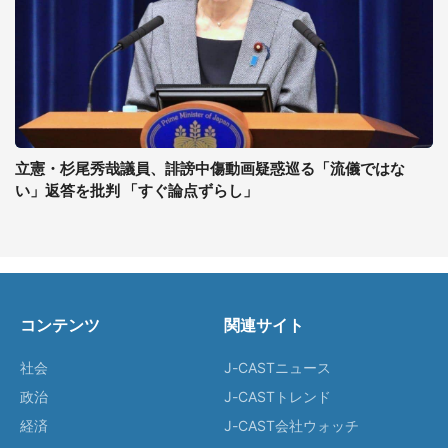
立憲・杉尾秀哉議員、誹謗中傷動画疑惑巡る「流儀ではな
い」返答を批判 「すぐ論点ずらし」
コンテンツ
関連サイト
社会
J-CASTニュース
政治
J-CASTトレンド
経済
J-CAST会社ウォッチ