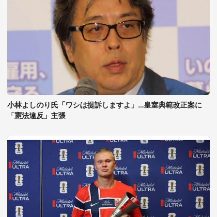
小林よしのり氏「ワシは提訴しますよ」...皇室典範改正案に
「憲法違反」主張