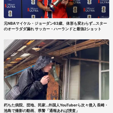
元NBAマイケル・ジョーダン63歳、体形も変わらず...スター
のオーラダダ漏れ サッカー・ハーランドと最強2ショット
朽ちた病院、団地、民家...外国人YouTuberら次々侵入 長崎・
池島で撮影の動画、県警「通報あれば捜査」