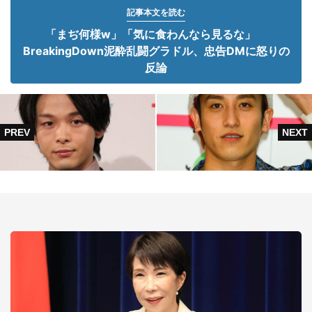
記事本文を読む
「まぢ何様w」「気に食わんなら見るな」
BreakingDown泥酔乱闘グラドル、忠告DMに怒りの
反論